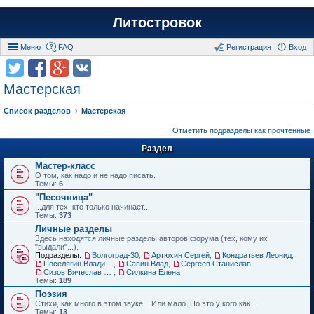
Литостровок
Меню
FAQ
Регистрация
Вход
Мастерская
Список разделов
Мастерская
Отметить подразделы как прочтённые
Раздел
Мастер-класс
О том, как надо и не надо писать.
Темы:
6
"Песочница"
...для тех, кто только начинает...
Темы:
373
Личные разделы
Здесь находятся личные разделы авторов форума (тех, кому их
"выдали"...).
Подразделы:
Волгоград-30
,
Артюхин Сергей
,
Кондратьев Леонид
,
Поселягин Владимир
,
Савин Влад
,
Сергеев Станислав
,
Сизов Вячеслав Николаевич.
,
Силкина Елена
Темы:
189
Поэзия
Стихи, как много в этом звуке... Или мало. Но это у кого как...
Темы:
13