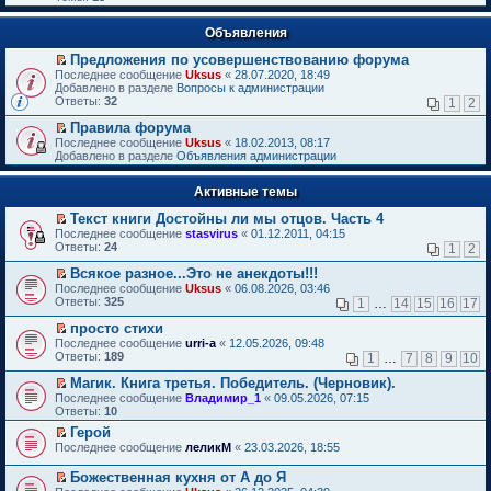
Объявления
Предложения по усовершенствованию форума
П
Последнее сообщение
Uksus
«
28.07.2020, 18:49
е
Добавлено в разделе
Вопросы к администрации
р
Ответы:
32
1
2
е
й
Правила форума
т
П
Последнее сообщение
Uksus
«
18.02.2013, 08:17
и
е
Добавлено в разделе
Объявления администрации
к
р
п
е
е
Активные темы
й
р
т
в
Текст книги Достойны ли мы отцов. Часть 4
и
о
П
к
Последнее сообщение
stasvirus
«
01.12.2011, 04:15
м
е
п
Ответы:
24
1
2
у
р
е
н
е
р
Всякое разное...Это не анекдоты!!!
е
й
в
П
Последнее сообщение
Uksus
«
06.08.2026, 03:46
п
т
о
е
Ответы:
325
1
…
14
15
16
17
р
и
м
р
о
к
у
е
просто стихи
ч
п
н
й
П
Последнее сообщение
urri-a
«
12.05.2026, 09:48
и
е
е
т
е
Ответы:
189
1
…
7
8
9
10
т
р
п
и
р
а
в
р
к
е
Магик. Книга третья. Победитель. (Черновик).
н
о
о
п
й
П
Последнее сообщение
Владимир_1
«
09.05.2026, 07:15
н
м
ч
е
т
е
Ответы:
10
о
у
и
р
и
р
м
н
т
в
Герой
к
е
у
е
а
о
П
п
Последнее сообщение
й
леликМ
«
23.03.2026, 18:55
с
п
н
м
е
е
т
о
р
н
у
р
р
и
Божественная кухня от А до Я
о
о
о
н
е
в
к
П