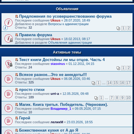
Объявления
Предложения по усовершенствованию форума
П
Последнее сообщение
Uksus
«
28.07.2020, 18:49
е
Добавлено в разделе
Вопросы к администрации
р
Ответы:
32
1
2
е
й
Правила форума
т
П
Последнее сообщение
Uksus
«
18.02.2013, 08:17
и
е
Добавлено в разделе
Объявления администрации
к
р
п
е
е
Активные темы
й
р
т
в
Текст книги Достойны ли мы отцов. Часть 4
и
о
П
к
Последнее сообщение
stasvirus
«
01.12.2011, 04:15
м
е
п
Ответы:
24
1
2
у
р
е
н
е
р
Всякое разное...Это не анекдоты!!!
е
й
в
П
Последнее сообщение
Uksus
«
06.08.2026, 03:46
п
т
о
е
Ответы:
325
1
…
14
15
16
17
р
и
м
р
о
к
у
е
просто стихи
ч
п
н
й
П
Последнее сообщение
urri-a
«
12.05.2026, 09:48
и
е
е
т
е
Ответы:
189
1
…
7
8
9
10
т
р
п
и
р
а
в
р
к
е
Магик. Книга третья. Победитель. (Черновик).
н
о
о
п
й
П
Последнее сообщение
Владимир_1
«
09.05.2026, 07:15
н
м
ч
е
т
е
Ответы:
10
о
у
и
р
и
р
м
н
т
в
Герой
к
е
у
е
а
о
П
п
Последнее сообщение
й
леликМ
«
23.03.2026, 18:55
с
п
н
м
е
е
т
о
р
н
у
р
р
и
Божественная кухня от А до Я
о
о
о
н
е
в
к
П