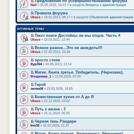
Предложения по усовершенствованию форума
П
Nail
» 01.05.2015, 14:41 » в разделе
Вопросы к администрации
е
р
Правила форума
е
П
Uksus
» 18.02.2013, 08:17 » в разделе
Объявления администрации
й
е
т
р
и
е
АКТИВНЫЕ ТЕМЫ
к
й
п
т
Текст книги Достойны ли мы отцов. Часть 4
е
и
П
Uksus
» 16.03.2011, 12:44
р
к
е
в
п
р
о
Всякое разное...Это не анекдоты!!!
е
е
м
П
Uksus
» 07.02.2015, 20:38
р
й
у
е
в
т
н
р
о
просто стихи
и
е
е
м
П
к
бур354
» 08.05.2013, 13:14
п
й
у
е
п
р
т
н
р
е
Магик. Книга третья. Победитель. (Черновик).
о
и
е
е
р
П
ч
к
Владимир_1
» 13.05.2025, 07:26
п
й
в
е
и
п
р
т
о
р
т
е
Герой
о
и
м
е
а
р
П
ч
к
леликМ
» 23.03.2026, 18:55
у
й
н
в
е
и
п
н
т
н
о
р
т
е
е
Божественная кухня от А до Я
и
о
м
е
а
р
п
П
к
Uksus
м
» 22.12.2025, 04:02
у
й
н
в
р
е
п
у
н
т
н
о
о
р
е
с
е
Путь к жизни - 3
и
о
м
ч
е
р
о
п
П
к
Uksus
м
» 25.11.2024, 05:55
у
и
й
в
о
р
е
п
у
н
т
т
о
б
о
р
е
с
е
Черная тень Рандери
а
и
м
щ
ч
е
р
о
п
П
н
к
kvv32
» 02.02.2020, 21:37
у
е
и
й
в
о
р
е
н
п
н
н
т
т
о
б
о
р
о
е
е
и
Магик. Книга вторая. Авантюрист. (Черновик).
а
и