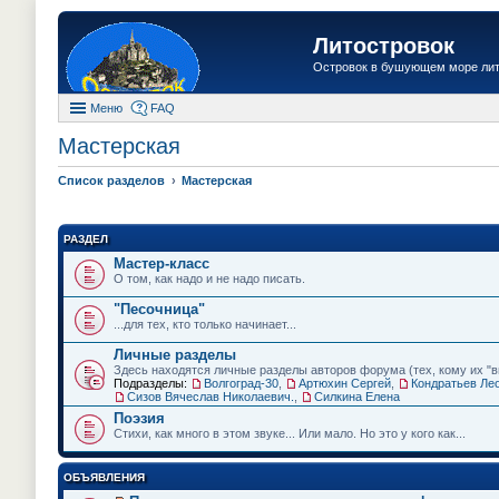
Литостровок
Островок в бушующем море ли
Меню
FAQ
Мастерская
Список разделов
Мастерская
РАЗДЕЛ
Мастер-класс
О том, как надо и не надо писать.
"Песочница"
...для тех, кто только начинает...
Личные разделы
Здесь находятся личные разделы авторов форума (тех, кому их "вы
Подразделы:
Волгоград-30
,
Артюхин Сергей
,
Кондратьев Ле
Сизов Вячеслав Николаевич.
,
Силкина Елена
Поэзия
Стихи, как много в этом звуке... Или мало. Но это у кого как...
ОБЪЯВЛЕНИЯ