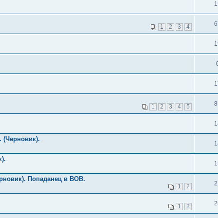
1
6
1
2
3
4
1
1
8
1
2
3
4
5
1
 (Черновик).
1
).
1
рновик). Попаданец в ВОВ.
2
1
2
2
1
2