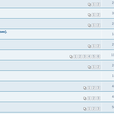
2
1
2
3
1
2
2
1
2
вик).
1
2
1
2
1
1
2
3
4
5
6
2
1
2
1
4
1
2
3
4
1
2
3
5
1
2
3