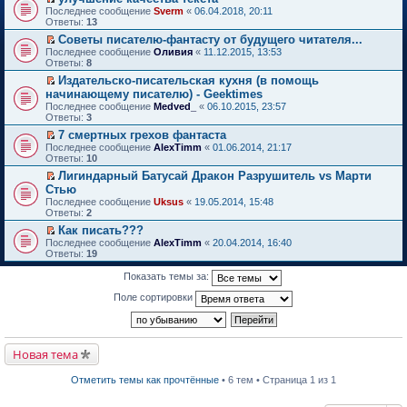
о
П
к
Последнее сообщение
Sverm
«
06.04.2018, 20:11
м
е
п
Ответы:
13
у
р
е
Советы писателю-фантасту от будущего читателя...
н
е
р
П
е
Последнее сообщение
й
Оливия
«
11.12.2015, 13:53
в
е
п
Ответы:
т
8
о
р
р
и
м
Издательско-писательская кухня (в помощь
е
о
к
у
П
начинающему писателю) - Geektimes
й
ч
п
н
е
т
и
Последнее сообщение
е
Medved_
«
06.10.2015, 23:57
е
р
и
т
Ответы:
р
3
п
е
к
а
в
р
й
7 смертных грехов фантаста
п
н
о
о
т
П
Последнее сообщение
е
AlexTimm
«
01.06.2014, 21:17
н
м
ч
и
е
Ответы:
р
10
о
у
и
к
р
в
м
н
т
Лигиндарный Батусай Дракон Разрушитель vs Марти
п
е
о
у
е
а
П
Стью
е
й
м
с
п
н
е
р
т
Последнее сообщение
у
Uksus
«
19.05.2014, 15:48
о
р
н
р
в
и
Ответы:
н
2
о
о
о
е
о
к
е
б
ч
м
й
Как писать???
м
п
п
щ
и
у
т
П
Последнее сообщение
у
е
AlexTimm
«
20.04.2014, 16:40
р
е
т
с
и
е
Ответы:
н
р
19
о
н
а
о
к
р
е
в
ч
и
н
о
п
е
п
о
Показать темы за:
и
ю
н
б
е
й
р
м
т
о
щ
р
т
о
у
Поле сортировки
а
м
е
в
и
ч
н
н
у
н
о
к
и
е
н
с
и
м
п
т
п
о
о
ю
у
е
а
р
м
о
н
р
Новая тема
н
о
у
б
е
в
н
ч
с
щ
п
о
о
и
о
е
Отметить темы как прочтённые
• 6 тем • Страница 1 из 1
р
м
м
т
о
н
о
у
у
а
б
и
ч
н
с
н