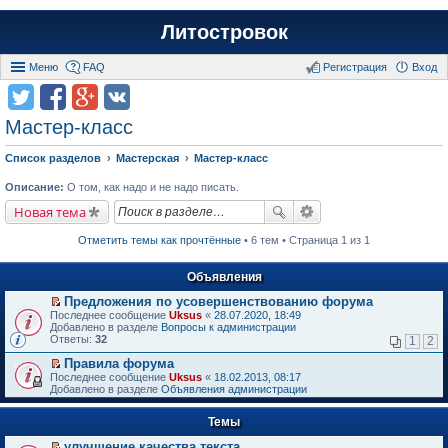
Литостровок
Меню
FAQ
Регистрация
Вход
Мастер-класс
Список разделов
Мастерская
Мастер-класс
Описание:
О том, как надо и не надо писать.
Новая тема
Отметить темы как прочтённые
• 6 тем • Страница 1 из 1
Объявления
Предложения по усовершенствованию форума
П
Последнее сообщение
Uksus
«
28.07.2020, 18:49
е
Добавлено в разделе
Вопросы к администрации
р
Ответы:
32
1
2
е
й
Правила форума
т
П
Последнее сообщение
Uksus
«
18.02.2013, 08:17
и
е
Добавлено в разделе
Объявления администрации
к
р
п
е
е
Темы
й
р
т
в
улучшение качества текста
и