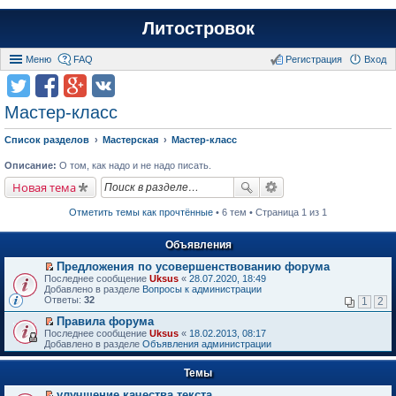
Литостровок
Меню
FAQ
Регистрация
Вход
Мастер-класс
Список разделов
Мастерская
Мастер-класс
Описание:
О том, как надо и не надо писать.
Новая тема
Отметить темы как прочтённые
• 6 тем • Страница 1 из 1
Объявления
Предложения по усовершенствованию форума
П
Последнее сообщение
Uksus
«
28.07.2020, 18:49
е
Добавлено в разделе
Вопросы к администрации
р
Ответы:
32
1
2
е
й
Правила форума
т
П
Последнее сообщение
Uksus
«
18.02.2013, 08:17
и
е
Добавлено в разделе
Объявления администрации
к
р
п
е
е
Темы
й
р
т
в
улучшение качества текста
и