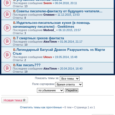
о
П
к
Последнее сообщение
Sverm
«
06.04.2018, 20:11
м
е
п
Ответы:
13
у
р
е
Советы писателю-фантасту от будущего читателя...
н
е
р
П
е
Последнее сообщение
й
Оливия
«
11.12.2015, 13:53
в
е
п
Ответы:
т
8
о
р
р
и
м
Издательско-писательская кухня (в помощь
е
о
к
у
П
начинающему писателю) - Geektimes
й
ч
п
н
е
т
и
Последнее сообщение
е
Medved_
«
06.10.2015, 23:57
е
р
и
т
Ответы:
р
3
п
е
к
а
в
р
й
7 смертных грехов фантаста
п
н
о
о
т
П
Последнее сообщение
е
AlexTimm
«
01.06.2014, 21:17
н
м
ч
и
е
Ответы:
р
10
о
у
и
к
р
в
м
н
т
Лигиндарный Батусай Дракон Разрушитель vs Марти
п
е
о
у
е
а
П
Стью
е
й
м
с
п
н
е
р
т
Последнее сообщение
у
Uksus
«
19.05.2014, 15:48
о
р
н
р
в
и
Ответы:
н
2
о
о
о
е
о
к
е
б
ч
м
й
Как писать???
м
п
п
щ
и
у
т
П
Последнее сообщение
у
е
AlexTimm
«
20.04.2014, 16:40
р
е
т
с
и
е
Ответы:
н
р
19
о
н
а
о
к
р
е
в
ч
и
н
о
п
е
п
о
Показать темы за:
и
ю
н
б
е
й
р
м
т
о
щ
р
т
о
у
Поле сортировки
а
м
е
в
и
ч
н
н
у
н
о
к
и
е
н
с
и
м
п
т
п
о
о
ю
у
е
а
р
м
о
н
р
Новая тема
н
о
у
б
е
в
н
ч
с
щ
п
о
о
и
о
е
Отметить темы как прочтённые
• 6 тем • Страница 1 из 1
р
м
м
т
о
н
о
у
у
а
б
и
ч
н
с
н