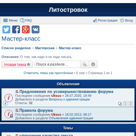
Литостровок
Меню
FAQ
Регистрация
Вход
Мастер-класс
Список разделов
Мастерская
Мастер-класс
Описание:
О том, как надо и не надо писать.
Новая тема
Отметить темы как прочтённые
• 6 тем • Страница 1 из 1
Объявления
Предложения по усовершенствованию форума
П
Последнее сообщение
Uksus
«
28.07.2020, 18:49
е
Добавлено в разделе
Вопросы к администрации
р
Ответы:
32
1
2
е
й
Правила форума
т
П
Последнее сообщение
Uksus
«
18.02.2013, 08:17
и
е
Добавлено в разделе
Объявления администрации
к
р
п
е
е
Темы
й
р
т
в
улучшение качества текста
и