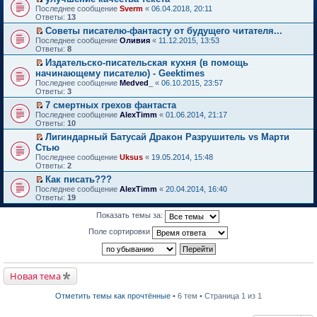
о
П
к
Последнее сообщение
Sverm
«
06.04.2018, 20:11
м
е
п
Ответы:
13
у
р
е
Советы писателю-фантасту от будущего читателя...
н
е
р
П
е
Последнее сообщение
й
Оливия
«
11.12.2015, 13:53
в
е
п
Ответы:
т
8
о
р
р
и
м
Издательско-писательская кухня (в помощь
е
о
к
у
П
начинающему писателю) - Geektimes
й
ч
п
н
е
т
и
Последнее сообщение
е
Medved_
«
06.10.2015, 23:57
е
р
и
т
Ответы:
р
3
п
е
к
а
в
р
й
7 смертных грехов фантаста
п
н
о
о
т
П
Последнее сообщение
е
AlexTimm
«
01.06.2014, 21:17
н
м
ч
и
е
Ответы:
р
10
о
у
и
к
р
в
м
н
т
Лигиндарный Батусай Дракон Разрушитель vs Марти
п
е
о
у
е
а
П
Стью
е
й
м
с
п
н
е
р
т
Последнее сообщение
у
Uksus
«
19.05.2014, 15:48
о
р
н
р
в
и
Ответы:
н
2
о
о
о
е
о
к
е
б
ч
м
й
Как писать???
м
п
п
щ
и
у
т
П
Последнее сообщение
у
е
AlexTimm
«
20.04.2014, 16:40
р
е
т
с
и
е
Ответы:
н
р
19
о
н
а
о
к
р
е
в
ч
и
н
о
п
е
п
о
Показать темы за:
и
ю
н
б
е
й
р
м
т
о
щ
р
т
о
у
Поле сортировки
а
м
е
в
и
ч
н
н
у
н
о
к
и
е
н
с
и
м
п
т
п
о
о
ю
у
е
а
р
м
о
н
р
Новая тема
н
о
у
б
е
в
н
ч
с
щ
п
о
о
и
о
е
Отметить темы как прочтённые
• 6 тем • Страница 1 из 1
р
м
м
т
о
н
о
у
у
а
б
и
ч
н
с
н