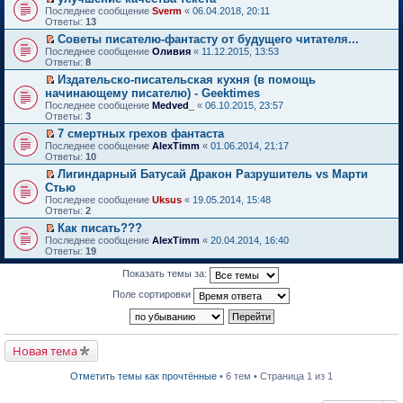
о
П
к
Последнее сообщение
Sverm
«
06.04.2018, 20:11
м
е
п
Ответы:
13
у
р
е
Советы писателю-фантасту от будущего читателя...
н
е
р
П
е
Последнее сообщение
й
Оливия
«
11.12.2015, 13:53
в
е
п
Ответы:
т
8
о
р
р
и
м
Издательско-писательская кухня (в помощь
е
о
к
у
П
начинающему писателю) - Geektimes
й
ч
п
н
е
т
и
Последнее сообщение
е
Medved_
«
06.10.2015, 23:57
е
р
и
т
Ответы:
р
3
п
е
к
а
в
р
й
7 смертных грехов фантаста
п
н
о
о
т
П
Последнее сообщение
е
AlexTimm
«
01.06.2014, 21:17
н
м
ч
и
е
Ответы:
р
10
о
у
и
к
р
в
м
н
т
Лигиндарный Батусай Дракон Разрушитель vs Марти
п
е
о
у
е
а
П
Стью
е
й
м
с
п
н
е
р
т
Последнее сообщение
у
Uksus
«
19.05.2014, 15:48
о
р
н
р
в
и
Ответы:
н
2
о
о
о
е
о
к
е
б
ч
м
й
Как писать???
м
п
п
щ
и
у
т
П
Последнее сообщение
у
е
AlexTimm
«
20.04.2014, 16:40
р
е
т
с
и
е
Ответы:
н
р
19
о
н
а
о
к
р
е
в
ч
и
н
о
п
е
п
о
Показать темы за:
и
ю
н
б
е
й
р
м
т
о
щ
р
т
о
у
Поле сортировки
а
м
е
в
и
ч
н
н
у
н
о
к
и
е
н
с
и
м
п
т
п
о
о
ю
у
е
а
р
м
о
н
р
Новая тема
н
о
у
б
е
в
н
ч
с
щ
п
о
о
и
о
е
Отметить темы как прочтённые
• 6 тем • Страница 1 из 1
р
м
м
т
о
н
о
у
у
а
б
и
ч
н
с
н