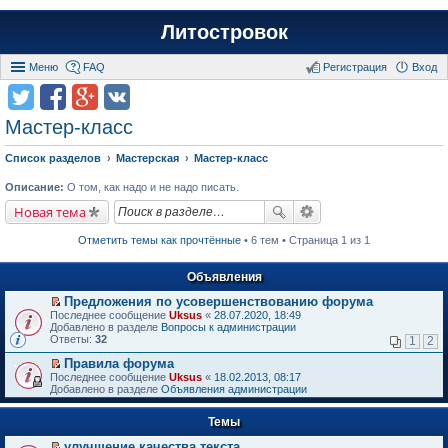
Литостровок
Меню
FAQ
Регистрация
Вход
Мастер-класс
Список разделов
Мастерская
Мастер-класс
Описание:
О том, как надо и не надо писать.
Новая тема
Отметить темы как прочтённые
• 6 тем • Страница 1 из 1
Объявления
Предложения по усовершенствованию форума
П
Последнее сообщение
Uksus
«
28.07.2020, 18:49
е
Добавлено в разделе
Вопросы к администрации
р
Ответы:
32
1
2
е
й
Правила форума
т
П
Последнее сообщение
Uksus
«
18.02.2013, 08:17
и
е
Добавлено в разделе
Объявления администрации
к
р
п
е
е
Темы
й
р
т
в
улучшение качества текста
и