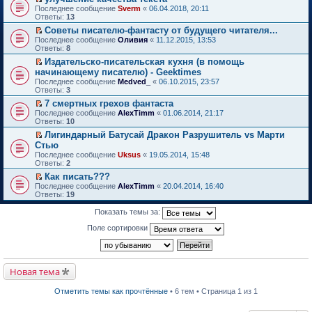
о
П
к
Последнее сообщение
Sverm
«
06.04.2018, 20:11
м
е
п
Ответы:
13
у
р
е
Советы писателю-фантасту от будущего читателя...
н
е
р
П
е
Последнее сообщение
й
Оливия
«
11.12.2015, 13:53
в
е
п
Ответы:
т
8
о
р
р
и
м
Издательско-писательская кухня (в помощь
е
о
к
у
П
начинающему писателю) - Geektimes
й
ч
п
н
е
т
и
Последнее сообщение
е
Medved_
«
06.10.2015, 23:57
е
р
и
т
Ответы:
р
3
п
е
к
а
в
р
й
7 смертных грехов фантаста
п
н
о
о
т
П
Последнее сообщение
е
AlexTimm
«
01.06.2014, 21:17
н
м
ч
и
е
Ответы:
р
10
о
у
и
к
р
в
м
н
т
Лигиндарный Батусай Дракон Разрушитель vs Марти
п
е
о
у
е
а
П
Стью
е
й
м
с
п
н
е
р
т
Последнее сообщение
у
Uksus
«
19.05.2014, 15:48
о
р
н
р
в
и
Ответы:
н
2
о
о
о
е
о
к
е
б
ч
м
й
Как писать???
м
п
п
щ
и
у
т
П
Последнее сообщение
у
е
AlexTimm
«
20.04.2014, 16:40
р
е
т
с
и
е
Ответы:
н
р
19
о
н
а
о
к
р
е
в
ч
и
н
о
п
е
п
о
Показать темы за:
и
ю
н
б
е
й
р
м
т
о
щ
р
т
о
у
Поле сортировки
а
м
е
в
и
ч
н
н
у
н
о
к
и
е
н
с
и
м
п
т
п
о
о
ю
у
е
а
р
м
о
н
р
Новая тема
н
о
у
б
е
в
н
ч
с
щ
п
о
о
и
о
е
Отметить темы как прочтённые
• 6 тем • Страница 1 из 1
р
м
м
т
о
н
о
у
у
а
б
и
ч
н
с
н