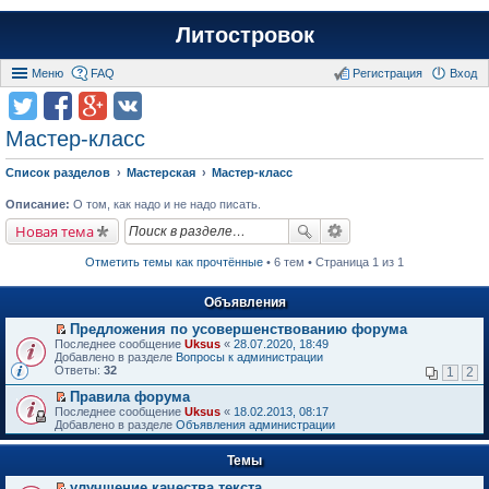
Литостровок
Меню
FAQ
Регистрация
Вход
Мастер-класс
Список разделов
Мастерская
Мастер-класс
Описание:
О том, как надо и не надо писать.
Новая тема
Отметить темы как прочтённые
• 6 тем • Страница 1 из 1
Объявления
Предложения по усовершенствованию форума
П
Последнее сообщение
Uksus
«
28.07.2020, 18:49
е
Добавлено в разделе
Вопросы к администрации
р
Ответы:
32
1
2
е
й
Правила форума
т
П
Последнее сообщение
Uksus
«
18.02.2013, 08:17
и
е
Добавлено в разделе
Объявления администрации
к
р
п
е
е
Темы
й
р
т
в
улучшение качества текста
и