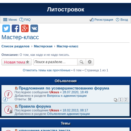
Литостровок
Меню
FAQ
Регистрация
Вход
Мастер-класс
Список разделов
Мастерская
Мастер-класс
Описание:
О том, как надо и не надо писать.
Новая тема
Отметить темы как прочтённые
• 6 тем • Страница 1 из 1
Объявления
Предложения по усовершенствованию форума
П
Последнее сообщение
Uksus
«
28.07.2020, 18:49
е
Добавлено в разделе
Вопросы к администрации
р
Ответы:
32
1
2
е
й
Правила форума
т
П
Последнее сообщение
Uksus
«
18.02.2013, 08:17
и
е
Добавлено в разделе
Объявления администрации
к
р
п
е
е
Темы
й
р
т
в
улучшение качества текста
и