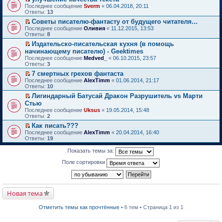
о
П
к
Последнее сообщение
Sverm
«
06.04.2018, 20:11
м
е
п
Ответы:
13
у
р
е
Советы писателю-фантасту от будущего читателя...
н
е
р
П
е
Последнее сообщение
й
Оливия
«
11.12.2015, 13:53
в
е
п
Ответы:
т
8
о
р
р
и
м
Издательско-писательская кухня (в помощь
е
о
к
у
П
начинающему писателю) - Geektimes
й
ч
п
н
е
т
и
Последнее сообщение
е
Medved_
«
06.10.2015, 23:57
е
р
и
т
Ответы:
р
3
п
е
к
а
в
р
й
7 смертных грехов фантаста
п
н
о
о
т
П
Последнее сообщение
е
AlexTimm
«
01.06.2014, 21:17
н
м
ч
и
е
Ответы:
р
10
о
у
и
к
р
в
м
н
т
Лигиндарный Батусай Дракон Разрушитель vs Марти
п
е
о
у
е
а
П
Стью
е
й
м
с
п
н
е
р
т
Последнее сообщение
у
Uksus
«
19.05.2014, 15:48
о
р
н
р
в
и
Ответы:
н
2
о
о
о
е
о
к
е
б
ч
м
й
Как писать???
м
п
п
щ
и
у
т
П
Последнее сообщение
у
е
AlexTimm
«
20.04.2014, 16:40
р
е
т
с
и
е
Ответы:
н
р
19
о
н
а
о
к
р
е
в
ч
и
н
о
п
е
п
о
Показать темы за:
и
ю
н
б
е
й
р
м
т
о
щ
р
т
о
у
Поле сортировки
а
м
е
в
и
ч
н
н
у
н
о
к
и
е
н
с
и
м
п
т
п
о
о
ю
у
е
а
р
м
о
н
р
Новая тема
н
о
у
б
е
в
н
ч
с
щ
п
о
о
и
о
е
Отметить темы как прочтённые
• 6 тем • Страница 1 из 1
р
м
м
т
о
н
о
у
у
а
б
и
ч
н
с
н