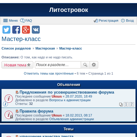
Литостровок
Меню
FAQ
Регистрация
Вход
Мастер-класс
Список разделов
Мастерская
Мастер-класс
Описание:
О том, как надо и не надо писать.
Новая тема
Отметить темы как прочтённые
• 6 тем • Страница 1 из 1
Объявления
Предложения по усовершенствованию форума
П
Последнее сообщение
Uksus
«
28.07.2020, 18:49
е
Добавлено в разделе
Вопросы к администрации
р
Ответы:
32
1
2
е
й
Правила форума
т
П
Последнее сообщение
Uksus
«
18.02.2013, 08:17
и
е
Добавлено в разделе
Объявления администрации
к
р
п
е
е
Темы
й
р
т
в
улучшение качества текста
и