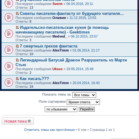
о
П
к
Последнее сообщение
Sverm
«
06.04.2018, 20:11
м
е
п
Ответы:
13
у
р
е
Советы писателю-фантасту от будущего читателя...
н
е
р
П
е
Последнее сообщение
й
Оливия
«
11.12.2015, 13:53
в
е
п
Ответы:
т
8
о
р
р
и
м
Издательско-писательская кухня (в помощь
е
о
к
у
П
начинающему писателю) - Geektimes
й
ч
п
н
е
т
и
Последнее сообщение
е
Medved_
«
06.10.2015, 23:57
е
р
и
т
Ответы:
р
3
п
е
к
а
в
р
й
7 смертных грехов фантаста
п
н
о
о
т
П
Последнее сообщение
е
AlexTimm
«
01.06.2014, 21:17
н
м
ч
и
е
Ответы:
р
10
о
у
и
к
р
в
м
н
т
Лигиндарный Батусай Дракон Разрушитель vs Марти
п
е
о
у
е
а
П
Стью
е
й
м
с
п
н
е
р
т
Последнее сообщение
у
Uksus
«
19.05.2014, 15:48
о
р
н
р
в
и
Ответы:
н
2
о
о
о
е
о
к
е
б
ч
м
й
Как писать???
м
п
п
щ
и
у
т
П
Последнее сообщение
у
е
AlexTimm
«
20.04.2014, 16:40
р
е
т
с
и
е
Ответы:
н
р
19
о
н
а
о
к
р
е
в
ч
и
н
о
п
е
п
о
Показать темы за:
и
ю
н
б
е
й
р
м
т
о
щ
р
т
о
у
Поле сортировки
а
м
е
в
и
ч
н
н
у
н
о
к
и
е
н
с
и
м
п
т
п
о
о
ю
у
е
а
р
м
о
н
р
Новая тема
н
о
у
б
е
в
н
ч
с
щ
п
о
о
и
о
е
Отметить темы как прочтённые
• 6 тем • Страница 1 из 1
р
м
м
т
о
н
о
у
у
а
б
и
ч
н
с
н