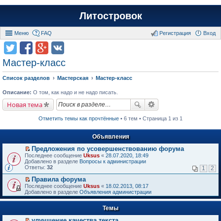
Литостровок
Меню
FAQ
Регистрация
Вход
Мастер-класс
Список разделов
Мастерская
Мастер-класс
Описание:
О том, как надо и не надо писать.
Новая тема
Отметить темы как прочтённые
• 6 тем • Страница 1 из 1
Объявления
Предложения по усовершенствованию форума
П
Последнее сообщение
Uksus
«
28.07.2020, 18:49
е
Добавлено в разделе
Вопросы к администрации
р
Ответы:
32
1
2
е
й
Правила форума
т
П
Последнее сообщение
Uksus
«
18.02.2013, 08:17
и
е
Добавлено в разделе
Объявления администрации
к
р
п
е
е
Темы
й
р
т
в
улучшение качества текста
и