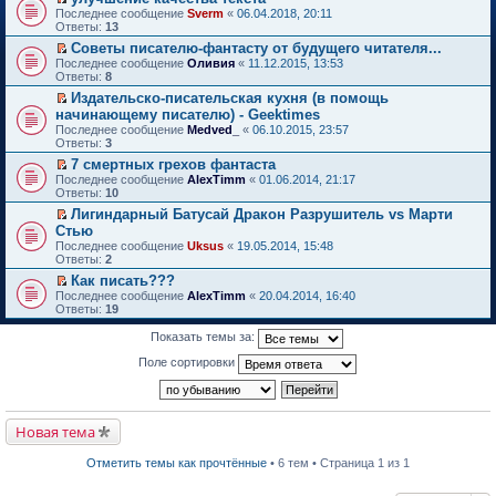
о
П
к
Последнее сообщение
Sverm
«
06.04.2018, 20:11
м
е
п
Ответы:
13
у
р
е
Советы писателю-фантасту от будущего читателя...
н
е
р
П
е
Последнее сообщение
й
Оливия
«
11.12.2015, 13:53
в
е
п
Ответы:
т
8
о
р
р
и
м
Издательско-писательская кухня (в помощь
е
о
к
у
П
начинающему писателю) - Geektimes
й
ч
п
н
е
т
и
Последнее сообщение
е
Medved_
«
06.10.2015, 23:57
е
р
и
т
Ответы:
р
3
п
е
к
а
в
р
й
7 смертных грехов фантаста
п
н
о
о
т
П
Последнее сообщение
е
AlexTimm
«
01.06.2014, 21:17
н
м
ч
и
е
Ответы:
р
10
о
у
и
к
р
в
м
н
т
Лигиндарный Батусай Дракон Разрушитель vs Марти
п
е
о
у
е
а
П
Стью
е
й
м
с
п
н
е
р
т
Последнее сообщение
у
Uksus
«
19.05.2014, 15:48
о
р
н
р
в
и
Ответы:
н
2
о
о
о
е
о
к
е
б
ч
м
й
Как писать???
м
п
п
щ
и
у
т
П
Последнее сообщение
у
е
AlexTimm
«
20.04.2014, 16:40
р
е
т
с
и
е
Ответы:
н
р
19
о
н
а
о
к
р
е
в
ч
и
н
о
п
е
п
о
Показать темы за:
и
ю
н
б
е
й
р
м
т
о
щ
р
т
о
у
Поле сортировки
а
м
е
в
и
ч
н
н
у
н
о
к
и
е
н
с
и
м
п
т
п
о
о
ю
у
е
а
р
м
о
н
р
Новая тема
н
о
у
б
е
в
н
ч
с
щ
п
о
о
и
о
е
Отметить темы как прочтённые
• 6 тем • Страница 1 из 1
р
м
м
т
о
н
о
у
у
а
б
и
ч
н
с
н