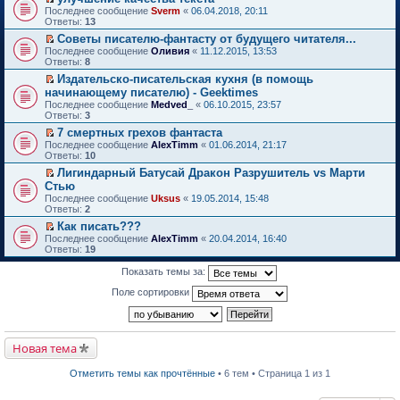
о
П
к
Последнее сообщение
Sverm
«
06.04.2018, 20:11
м
е
п
Ответы:
13
у
р
е
Советы писателю-фантасту от будущего читателя...
н
е
р
П
е
Последнее сообщение
й
Оливия
«
11.12.2015, 13:53
в
е
п
Ответы:
т
8
о
р
р
и
м
Издательско-писательская кухня (в помощь
е
о
к
у
П
начинающему писателю) - Geektimes
й
ч
п
н
е
т
и
Последнее сообщение
е
Medved_
«
06.10.2015, 23:57
е
р
и
т
Ответы:
р
3
п
е
к
а
в
р
й
7 смертных грехов фантаста
п
н
о
о
т
П
Последнее сообщение
е
AlexTimm
«
01.06.2014, 21:17
н
м
ч
и
е
Ответы:
р
10
о
у
и
к
р
в
м
н
т
Лигиндарный Батусай Дракон Разрушитель vs Марти
п
е
о
у
е
а
П
Стью
е
й
м
с
п
н
е
р
т
Последнее сообщение
у
Uksus
«
19.05.2014, 15:48
о
р
н
р
в
и
Ответы:
н
2
о
о
о
е
о
к
е
б
ч
м
й
Как писать???
м
п
п
щ
и
у
т
П
Последнее сообщение
у
е
AlexTimm
«
20.04.2014, 16:40
р
е
т
с
и
е
Ответы:
н
р
19
о
н
а
о
к
р
е
в
ч
и
н
о
п
е
п
о
Показать темы за:
и
ю
н
б
е
й
р
м
т
о
щ
р
т
о
у
Поле сортировки
а
м
е
в
и
ч
н
н
у
н
о
к
и
е
н
с
и
м
п
т
п
о
о
ю
у
е
а
р
м
о
н
р
Новая тема
н
о
у
б
е
в
н
ч
с
щ
п
о
о
и
о
е
Отметить темы как прочтённые
• 6 тем • Страница 1 из 1
р
м
м
т
о
н
о
у
у
а
б
и
ч
н
с
н