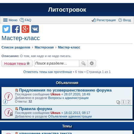
Литостровок
Меню
FAQ
Регистрация
Вход
Мастер-класс
Список разделов
Мастерская
Мастер-класс
Описание:
О том, как надо и не надо писать.
Новая тема
Отметить темы как прочтённые
• 6 тем • Страница 1 из 1
Объявления
Предложения по усовершенствованию форума
П
Последнее сообщение
Uksus
«
28.07.2020, 18:49
е
Добавлено в разделе
Вопросы к администрации
р
Ответы:
32
1
2
е
й
Правила форума
т
П
Последнее сообщение
Uksus
«
18.02.2013, 08:17
и
е
Добавлено в разделе
Объявления администрации
к
р
п
е
е
Темы
й
р
т
в
улучшение качества текста
и