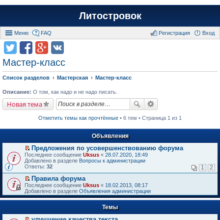
Литостровок
Меню
FAQ
Регистрация
Вход
Мастер-класс
Список разделов
Мастерская
Мастер-класс
Описание:
О том, как надо и не надо писать.
Новая тема
Отметить темы как прочтённые
• 6 тем • Страница 1 из 1
Объявления
Предложения по усовершенствованию форума
П
Последнее сообщение
Uksus
«
28.07.2020, 18:49
е
Добавлено в разделе
Вопросы к администрации
р
Ответы:
32
1
2
е
й
Правила форума
т
П
Последнее сообщение
Uksus
«
18.02.2013, 08:17
и
е
Добавлено в разделе
Объявления администрации
к
р
п
е
е
Темы
й
р
т
в
улучшение качества текста
и