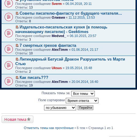
о
П
к
Последнее сообщение
Sverm
«
06.04.2018, 20:11
м
е
п
Ответы:
13
у
р
е
Советы писателю-фантасту от будущего читателя...
н
е
р
П
е
Последнее сообщение
й
Оливия
«
11.12.2015, 13:53
в
е
п
Ответы:
т
8
о
р
р
и
м
Издательско-писательская кухня (в помощь
е
о
к
у
П
начинающему писателю) - Geektimes
й
ч
п
н
е
т
и
Последнее сообщение
е
Medved_
«
06.10.2015, 23:57
е
р
и
т
Ответы:
р
3
п
е
к
а
в
р
й
7 смертных грехов фантаста
п
н
о
о
т
П
Последнее сообщение
е
AlexTimm
«
01.06.2014, 21:17
н
м
ч
и
е
Ответы:
р
10
о
у
и
к
р
в
м
н
т
Лигиндарный Батусай Дракон Разрушитель vs Марти
п
е
о
у
е
а
П
Стью
е
й
м
с
п
н
е
р
т
Последнее сообщение
у
Uksus
«
19.05.2014, 15:48
о
р
н
р
в
и
Ответы:
н
2
о
о
о
е
о
к
е
б
ч
м
й
Как писать???
м
п
п
щ
и
у
т
П
Последнее сообщение
у
е
AlexTimm
«
20.04.2014, 16:40
р
е
т
с
и
е
Ответы:
н
р
19
о
н
а
о
к
р
е
в
ч
и
н
о
п
е
п
о
Показать темы за:
и
ю
н
б
е
й
р
м
т
о
щ
р
т
о
у
Поле сортировки
а
м
е
в
и
ч
н
н
у
н
о
к
и
е
н
с
и
м
п
т
п
о
о
ю
у
е
а
р
м
о
н
р
Новая тема
н
о
у
б
е
в
н
ч
с
щ
п
о
о
и
о
е
Отметить темы как прочтённые
• 6 тем • Страница 1 из 1
р
м
м
т
о
н
о
у
у
а
б
и
ч
н
с
н