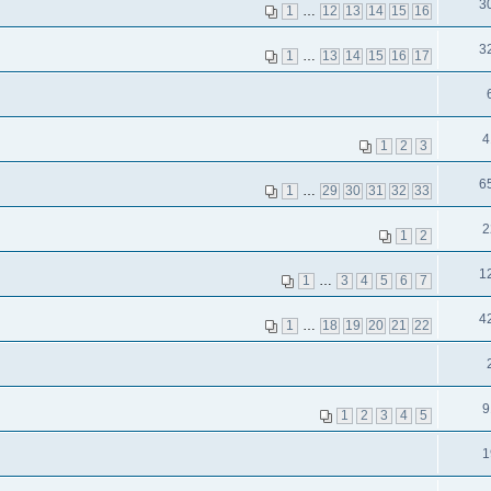
3
1
…
12
13
14
15
16
3
1
…
13
14
15
16
17
4
1
2
3
6
1
…
29
30
31
32
33
2
1
2
1
1
…
3
4
5
6
7
4
1
…
18
19
20
21
22
9
1
2
3
4
5
1