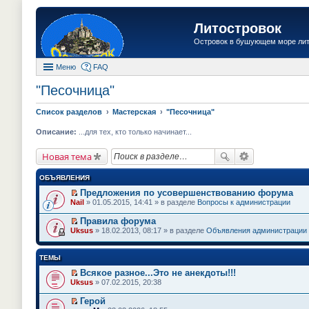
Литостровок
Островок в бушующем море ли
Меню
FAQ
"Песочница"
Список разделов
Мастерская
"Песочница"
Описание:
...для тех, кто только начинает...
Новая тема
ОБЪЯВЛЕНИЯ
Предложения по усовершенствованию форума
П
Nail
» 01.05.2015, 14:41 » в разделе
Вопросы к администрации
е
р
Правила форума
е
П
Uksus
» 18.02.2013, 08:17 » в разделе
Объявления администрации
й
е
т
р
и
е
ТЕМЫ
к
й
п
т
Всякое разное...Это не анекдоты!!!
е
и
П
Uksus
» 07.02.2015, 20:38
р
к
е
в
п
р
о
Герой
е
е
м
П