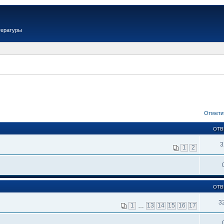
тературы
Отмети
ОТВ
3
1
2
ОТВ
3
1
…
13
14
15
16
17