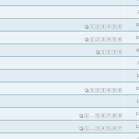
1
1
2
3
4
5
6
1
1
2
3
4
5
6
6
1
2
3
4
1
1
1
2
3
4
5
6
1
1
1
…
5
6
7
8
9
1
1
…
3
4
5
6
7