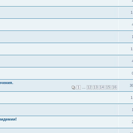
1
1
ачения.
3
1
…
12
13
14
15
16
1
пидемии!