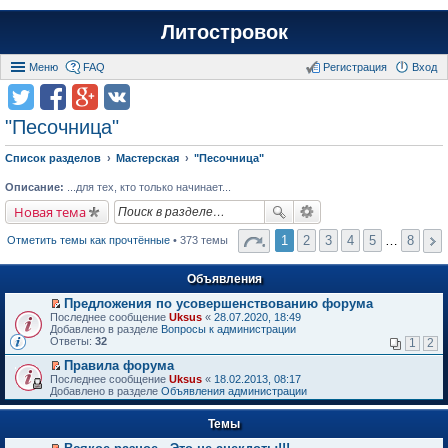
Литостровок
Меню
FAQ
Регистрация
Вход
"Песочница"
Список разделов
Мастерская
"Песочница"
Описание:
...для тех, кто только начинает...
Новая тема
1
2
3
4
5
…
8
Отметить темы как прочтённые
• 373 темы
Объявления
Предложения по усовершенствованию форума
П
Последнее сообщение
Uksus
«
28.07.2020, 18:49
е
Добавлено в разделе
Вопросы к администрации
р
Ответы:
32
1
2
е
й
Правила форума
т
П
Последнее сообщение
Uksus
«
18.02.2013, 08:17
и
е
Добавлено в разделе
Объявления администрации
к
р
п
е
е
Темы
й
р
т
в
и