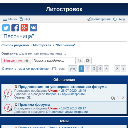
Литостровок
Меню
FAQ
Регистрация
Вход
"Песочница"
Список разделов
Мастерская
"Песочница"
Описание:
...для тех, кто только начинает...
Новая тема
1
2
3
4
5
…
8
Отметить темы как прочтённые
• 373 темы
Объявления
Предложения по усовершенствованию форума
П
Последнее сообщение
Uksus
«
28.07.2020, 18:49
е
Добавлено в разделе
Вопросы к администрации
р
Ответы:
32
1
2
е
й
Правила форума
т
П
Последнее сообщение
Uksus
«
18.02.2013, 08:17
и
е
Добавлено в разделе
Объявления администрации
к
р
п
е
е
Темы
й
р
т
в
и