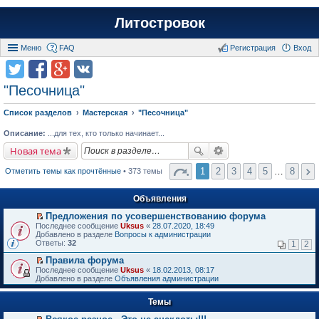
Литостровок
Меню
FAQ
Регистрация
Вход
"Песочница"
Список разделов
Мастерская
"Песочница"
Описание:
...для тех, кто только начинает...
Новая тема
1
2
3
4
5
…
8
Отметить темы как прочтённые
• 373 темы
Объявления
Предложения по усовершенствованию форума
П
Последнее сообщение
Uksus
«
28.07.2020, 18:49
е
Добавлено в разделе
Вопросы к администрации
р
Ответы:
32
1
2
е
й
Правила форума
т
П
Последнее сообщение
Uksus
«
18.02.2013, 08:17
и
е
Добавлено в разделе
Объявления администрации
к
р
п
е
е
Темы
й
р
т
в
и