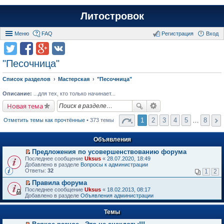
Литостровок
Меню
FAQ
Регистрация
Вход
"Песочница"
Список разделов
Мастерская
"Песочница"
Описание:
...для тех, кто только начинает...
Новая тема
1
2
3
4
5
…
8
Отметить темы как прочтённые
• 373 темы
Объявления
Предложения по усовершенствованию форума
П
Последнее сообщение
Uksus
«
28.07.2020, 18:49
е
Добавлено в разделе
Вопросы к администрации
р
Ответы:
32
1
2
е
й
Правила форума
т
П
Последнее сообщение
Uksus
«
18.02.2013, 08:17
и
е
Добавлено в разделе
Объявления администрации
к
р
п
е
е
Темы
й
р
т
в
и