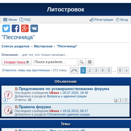
Литостровок
Меню
FAQ
Регистрация
Вход
"Песочница"
Список разделов
Мастерская
"Песочница"
Описание:
...для тех, кто только начинает...
Новая тема
1
2
3
4
5
…
8
Отметить темы как прочтённые
• 373 темы
Объявления
Предложения по усовершенствованию форума
П
Последнее сообщение
Uksus
«
28.07.2020, 18:49
е
Добавлено в разделе
Вопросы к администрации
р
Ответы:
32
1
2
е
й
Правила форума
т
П
Последнее сообщение
Uksus
«
18.02.2013, 08:17
и
е
Добавлено в разделе
Объявления администрации
к
р
п
е
е
Темы
й
р
т
в
и