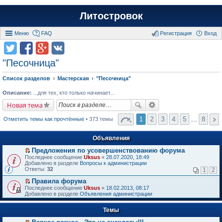
Литостровок
Меню
FAQ
Регистрация
Вход
"Песочница"
Список разделов
Мастерская
"Песочница"
Описание:
...для тех, кто только начинает...
Новая тема
1
2
3
4
5
…
8
Отметить темы как прочтённые
• 373 темы
Объявления
Предложения по усовершенствованию форума
П
Последнее сообщение
Uksus
«
28.07.2020, 18:49
е
Добавлено в разделе
Вопросы к администрации
р
Ответы:
32
1
2
е
й
Правила форума
т
П
Последнее сообщение
Uksus
«
18.02.2013, 08:17
и
е
Добавлено в разделе
Объявления администрации
к
р
п
е
е
Темы
й
р
т
в
и