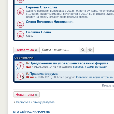
Сергеев Станислав
Один из немногих выживших в 2013г., живёт в бункере, по супермар
в 1941год. Пишет мемуары, печатается в 2011г. в Лениздате. Здес
Доступ на форум ограничен по просьбе автора.
Сизов Вячеслав Николаевич.
Силкина Елена
Кава.
Новая тема
ОБЪЯВЛЕНИЯ
Предложения по усовершенствованию форума
П
Nail
» 01.05.2015, 14:41 » в разделе
Вопросы к администрации
е
р
Правила форума
е
П
Uksus
» 18.02.2013, 08:17 » в разделе
Объявления администрации
й
е
т
р
и
е
Показать
к
й
п
т
е
Новая тема
и
р
к
в
п
Вернуться к списку разделов
о
е
м
р
у
в
н
КТО СЕЙЧАС НА ФОРУМЕ
о