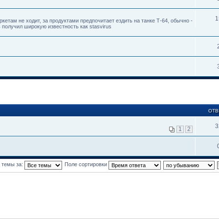
1
кетам не ходит, за продуктами предпочитает ездить на танке Т-64, обычно -
ь получил широкую известность как stasvirus
ОТВ
3
1
2
 темы за:
Поле сортировки