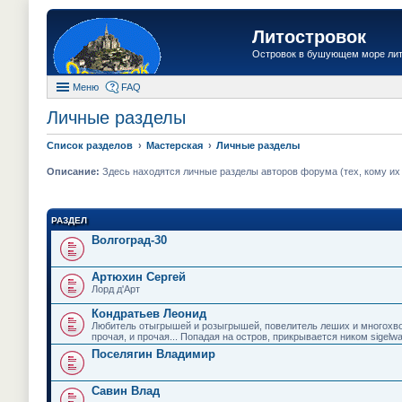
Литостровок
Островок в бушующем море ли
Меню
FAQ
Личные разделы
Список разделов
Мастерская
Личные разделы
Описание:
Здесь находятся личные разделы авторов форума (тех, кому их "
РАЗДЕЛ
Волгоград-30
Артюхин Сергей
Лорд д'Арт
Кондратьев Леонид
Любитель отыгрышей и розыгрышей, повелитель леших и многохвос
прочая, и прочая... Попадая на остров, прикрывается ником sigelwa
Поселягин Владимир
Савин Влад