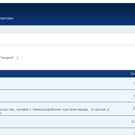
тературы
выдали"...).
ТЕ
1
тых лис, человек с тёмноэльфийским чувством юмора... И прочая, и
r
1