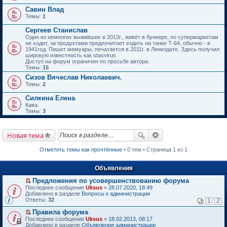
Савин Влад
Темы:
1
Сергеев Станислав
Один из немногих выживших в 2013г., живёт в бункере, по супермаркетам
не ходит, за продуктами предпочитает ездить на танке Т-64, обычно - в
1941год. Пишет мемуары, печатается в 2011г. в Лениздате. Здесь получил
широкую известность как stasvirus
Доступ на форум ограничен по просьбе автора.
Темы:
15
Сизов Вячеслав Николаевич.
Темы:
2
Силкина Елена
Кава.
Темы:
3
Новая тема
Отметить темы как прочтённые
• 0 тем • Страница 1 из 1
Объявления
Предложения по усовершенствованию форума
П
Последнее сообщение
Uksus
«
28.07.2020, 18:49
е
Добавлено в разделе
Вопросы к администрации
р
Ответы:
32
1
2
е
й
Правила форума
т
П
Последнее сообщение
Uksus
«
18.02.2013, 08:17
и
е
Добавлено в разделе
Объявления администрации