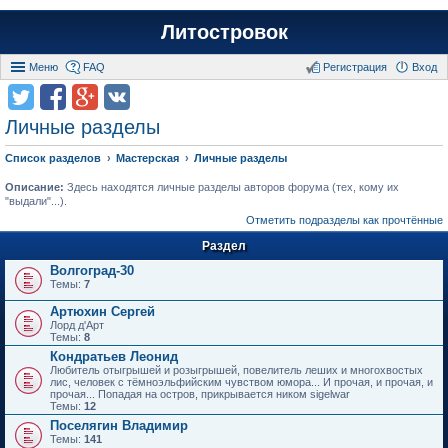
Литостровок
Меню
FAQ
Регистрация
Вход
Личные разделы
Список разделов
Мастерская
Личные разделы
Описание:
Здесь находятся личные разделы авторов форума (тех, кому их
"выдали"...).
Отметить подразделы как прочтённые
Раздел
Волгоград-30
Темы:
7
Артюхин Сергей
Лорд д'Арт
Темы:
8
Кондратьев Леонид
Любитель отыгрышей и розыгрышей, повелитель леших и многохвостых
лис, человек с тёмноэльфийским чувством юмора... И прочая, и прочая, и
прочая... Попадая на остров, прикрывается ником sigelwar
Темы:
12
Поселягин Владимир
Темы:
141