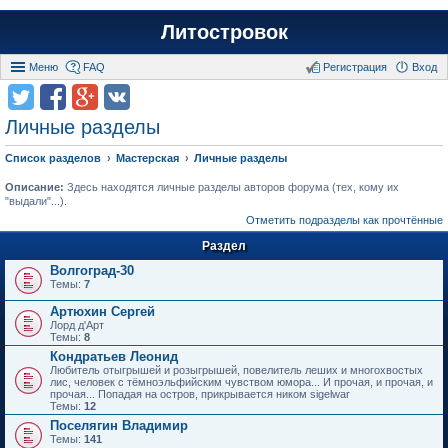
Литостровок
Меню
FAQ
Регистрация
Вход
Личные разделы
Список разделов
Мастерская
Личные разделы
Описание:
Здесь находятся личные разделы авторов форума (тех, кому их
"выдали"...).
Отметить подразделы как прочтённые
Раздел
Волгоград-30
Темы:
7
Артюхин Сергей
Лорд д'Арт
Темы:
8
Кондратьев Леонид
Любитель отыгрышей и розыгрышей, повелитель леших и многохвостых
лис, человек с тёмноэльфийским чувством юмора... И прочая, и прочая, и
прочая... Попадая на остров, прикрывается ником sigelwar
Темы:
12
Поселягин Владимир
Темы:
141