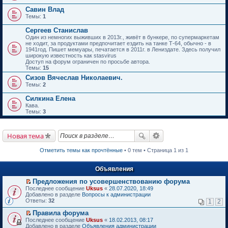
Савин Влад
Темы:
1
Сергеев Станислав
Один из немногих выживших в 2013г., живёт в бункере, по супермаркетам
не ходит, за продуктами предпочитает ездить на танке Т-64, обычно - в
1941год. Пишет мемуары, печатается в 2011г. в Лениздате. Здесь получил
широкую известность как stasvirus
Доступ на форум ограничен по просьбе автора.
Темы:
15
Сизов Вячеслав Николаевич.
Темы:
2
Силкина Елена
Кава.
Темы:
3
Новая тема
Отметить темы как прочтённые
• 0 тем • Страница 1 из 1
Объявления
Предложения по усовершенствованию форума
П
Последнее сообщение
Uksus
«
28.07.2020, 18:49
е
Добавлено в разделе
Вопросы к администрации
р
Ответы:
32
1
2
е
й
Правила форума
т
П
Последнее сообщение
Uksus
«
18.02.2013, 08:17
и
е
Добавлено в разделе
Объявления администрации