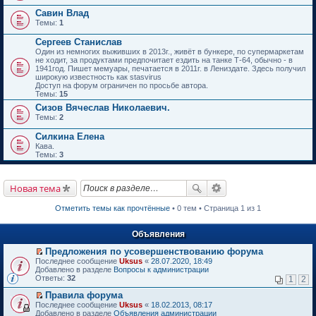
Савин Влад
Темы:
1
Сергеев Станислав
Один из немногих выживших в 2013г., живёт в бункере, по супермаркетам
не ходит, за продуктами предпочитает ездить на танке Т-64, обычно - в
1941год. Пишет мемуары, печатается в 2011г. в Лениздате. Здесь получил
широкую известность как stasvirus
Доступ на форум ограничен по просьбе автора.
Темы:
15
Сизов Вячеслав Николаевич.
Темы:
2
Силкина Елена
Кава.
Темы:
3
Новая тема
Отметить темы как прочтённые
• 0 тем • Страница 1 из 1
Объявления
Предложения по усовершенствованию форума
П
Последнее сообщение
Uksus
«
28.07.2020, 18:49
е
Добавлено в разделе
Вопросы к администрации
р
Ответы:
32
1
2
е
й
Правила форума
т
П
Последнее сообщение
Uksus
«
18.02.2013, 08:17
и
е
Добавлено в разделе
Объявления администрации