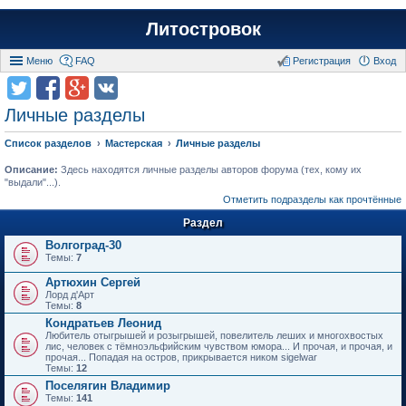
Литостровок
Меню
FAQ
Регистрация
Вход
Личные разделы
Список разделов
Мастерская
Личные разделы
Описание:
Здесь находятся личные разделы авторов форума (тех, кому их
"выдали"...).
Отметить подразделы как прочтённые
Раздел
Волгоград-30
Темы:
7
Артюхин Сергей
Лорд д'Арт
Темы:
8
Кондратьев Леонид
Любитель отыгрышей и розыгрышей, повелитель леших и многохвостых
лис, человек с тёмноэльфийским чувством юмора... И прочая, и прочая, и
прочая... Попадая на остров, прикрывается ником sigelwar
Темы:
12
Поселягин Владимир
Темы:
141