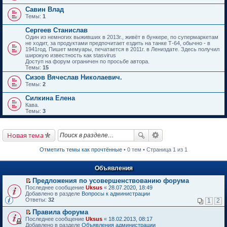
Савин Влад
Темы:
1
Сергеев Станислав
Один из немногих выживших в 2013г., живёт в бункере, по супермаркетам
не ходит, за продуктами предпочитает ездить на танке Т-64, обычно - в
1941год. Пишет мемуары, печатается в 2011г. в Лениздате. Здесь получил
широкую известность как stasvirus
Доступ на форум ограничен по просьбе автора.
Темы:
15
Сизов Вячеслав Николаевич.
Темы:
2
Силкина Елена
Кава.
Темы:
3
Новая тема
Отметить темы как прочтённые
• 0 тем • Страница 1 из 1
Объявления
Предложения по усовершенствованию форума
П
Последнее сообщение
Uksus
«
28.07.2020, 18:49
е
Добавлено в разделе
Вопросы к администрации
р
Ответы:
32
1
2
е
й
Правила форума
т
П
Последнее сообщение
Uksus
«
18.02.2013, 08:17
и
е
Добавлено в разделе
Объявления администрации