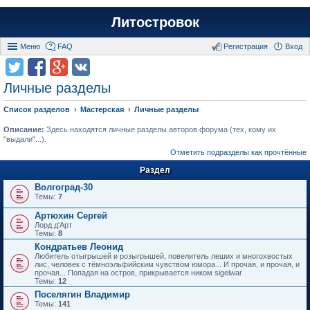
Литостровок
Меню
FAQ
Регистрация
Вход
Личные разделы
Список разделов
Мастерская
Личные разделы
Описание:
Здесь находятся личные разделы авторов форума (тех, кому их
"выдали"...).
Отметить подразделы как прочтённые
Раздел
Волгоград-30
Темы:
7
Артюхин Сергей
Лорд д'Арт
Темы:
8
Кондратьев Леонид
Любитель отыгрышей и розыгрышей, повелитель леших и многохвостых
лис, человек с тёмноэльфийским чувством юмора... И прочая, и прочая, и
прочая... Попадая на остров, прикрывается ником sigelwar
Темы:
12
Поселягин Владимир
Темы:
141