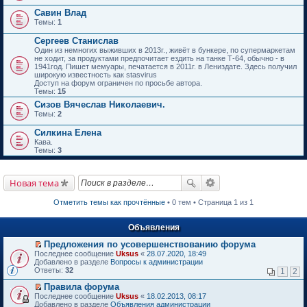
Савин Влад
Темы:
1
Сергеев Станислав
Один из немногих выживших в 2013г., живёт в бункере, по супермаркетам
не ходит, за продуктами предпочитает ездить на танке Т-64, обычно - в
1941год. Пишет мемуары, печатается в 2011г. в Лениздате. Здесь получил
широкую известность как stasvirus
Доступ на форум ограничен по просьбе автора.
Темы:
15
Сизов Вячеслав Николаевич.
Темы:
2
Силкина Елена
Кава.
Темы:
3
Новая тема
Отметить темы как прочтённые
• 0 тем • Страница 1 из 1
Объявления
Предложения по усовершенствованию форума
П
Последнее сообщение
Uksus
«
28.07.2020, 18:49
е
Добавлено в разделе
Вопросы к администрации
р
Ответы:
32
1
2
е
й
Правила форума
т
П
Последнее сообщение
Uksus
«
18.02.2013, 08:17
и
е
Добавлено в разделе
Объявления администрации