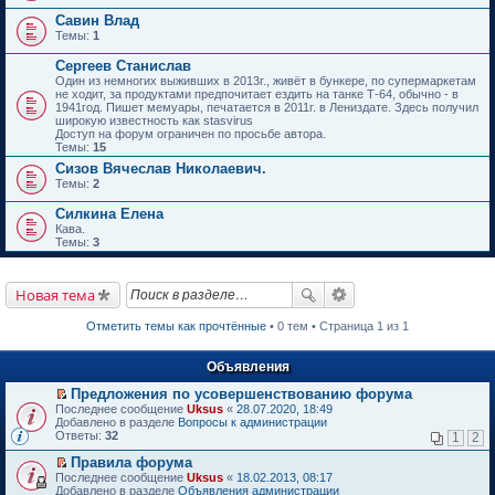
Савин Влад
Темы:
1
Сергеев Станислав
Один из немногих выживших в 2013г., живёт в бункере, по супермаркетам
не ходит, за продуктами предпочитает ездить на танке Т-64, обычно - в
1941год. Пишет мемуары, печатается в 2011г. в Лениздате. Здесь получил
широкую известность как stasvirus
Доступ на форум ограничен по просьбе автора.
Темы:
15
Сизов Вячеслав Николаевич.
Темы:
2
Силкина Елена
Кава.
Темы:
3
Новая тема
Отметить темы как прочтённые
• 0 тем • Страница 1 из 1
Объявления
Предложения по усовершенствованию форума
П
Последнее сообщение
Uksus
«
28.07.2020, 18:49
е
Добавлено в разделе
Вопросы к администрации
р
Ответы:
32
1
2
е
й
Правила форума
т
П
Последнее сообщение
Uksus
«
18.02.2013, 08:17
и
е
Добавлено в разделе
Объявления администрации