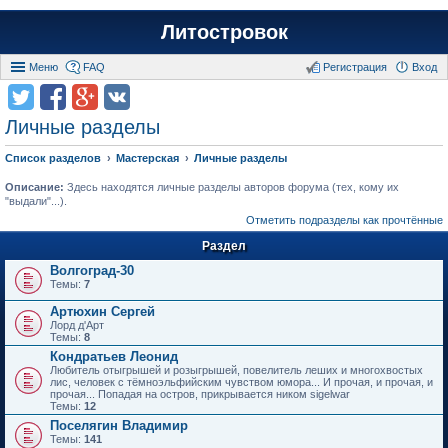
Литостровок
Меню
FAQ
Регистрация
Вход
Личные разделы
Список разделов
Мастерская
Личные разделы
Описание:
Здесь находятся личные разделы авторов форума (тех, кому их
"выдали"...).
Отметить подразделы как прочтённые
Раздел
Волгоград-30
Темы:
7
Артюхин Сергей
Лорд д'Арт
Темы:
8
Кондратьев Леонид
Любитель отыгрышей и розыгрышей, повелитель леших и многохвостых
лис, человек с тёмноэльфийским чувством юмора... И прочая, и прочая, и
прочая... Попадая на остров, прикрывается ником sigelwar
Темы:
12
Поселягин Владимир
Темы:
141