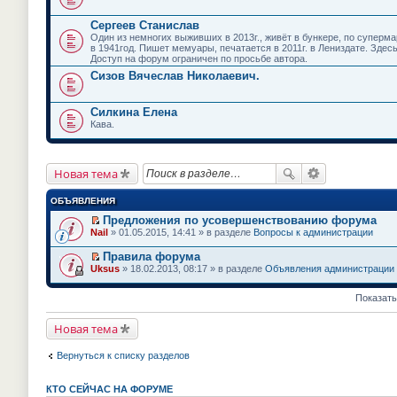
Сергеев Станислав
Один из немногих выживших в 2013г., живёт в бункере, по супермар
в 1941год. Пишет мемуары, печатается в 2011г. в Лениздате. Здес
Доступ на форум ограничен по просьбе автора.
Сизов Вячеслав Николаевич.
Силкина Елена
Кава.
Новая тема
ОБЪЯВЛЕНИЯ
Предложения по усовершенствованию форума
П
Nail
» 01.05.2015, 14:41 » в разделе
Вопросы к администрации
е
р
Правила форума
е
П
Uksus
» 18.02.2013, 08:17 » в разделе
Объявления администрации
й
е
т
р
и
е
Показать
к
й
п
т
е
Новая тема
и
р
к
в
п
Вернуться к списку разделов
о
е
м
р
у
в
н
КТО СЕЙЧАС НА ФОРУМЕ
о