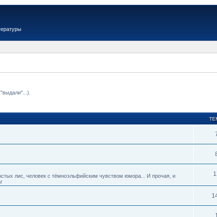
тературы
выдали"...).
ТЕ
1
тых лис, человек с тёмноэльфийским чувством юмора... И прочая, и
r
1