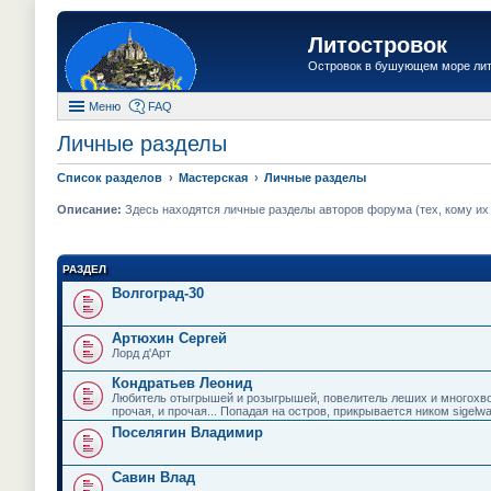
Литостровок
Островок в бушующем море ли
Меню
FAQ
Личные разделы
Список разделов
Мастерская
Личные разделы
Описание:
Здесь находятся личные разделы авторов форума (тех, кому их "
РАЗДЕЛ
Волгоград-30
Артюхин Сергей
Лорд д'Арт
Кондратьев Леонид
Любитель отыгрышей и розыгрышей, повелитель леших и многохвос
прочая, и прочая... Попадая на остров, прикрывается ником sigelwa
Поселягин Владимир
Савин Влад