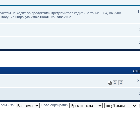
1
кетам не ходит, за продуктами предпочитает ездить на танке Т-64, обычно -
ь получил широкую известность как stasvirus
ОТВ
3
1
2
 темы за:
Поле сортировки