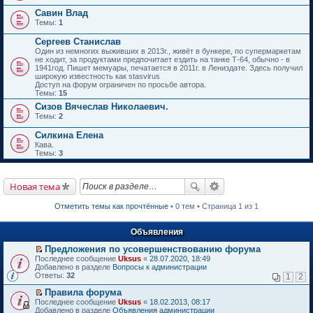
Савин Влад
Темы:
1
Сергеев Станислав
Один из немногих выживших в 2013г., живёт в бункере, по супермаркетам
не ходит, за продуктами предпочитает ездить на танке Т-64, обычно - в
1941год. Пишет мемуары, печатается в 2011г. в Лениздате. Здесь получил
широкую известность как stasvirus
Доступ на форум ограничен по просьбе автора.
Темы:
15
Сизов Вячеслав Николаевич.
Темы:
2
Силкина Елена
Кава.
Темы:
3
Новая тема
Отметить темы как прочтённые
• 0 тем • Страница 1 из 1
Объявления
Предложения по усовершенствованию форума
П
Последнее сообщение
Uksus
«
28.07.2020, 18:49
е
Добавлено в разделе
Вопросы к администрации
р
Ответы:
32
1
2
е
й
Правила форума
т
П
Последнее сообщение
Uksus
«
18.02.2013, 08:17
и
е
Добавлено в разделе
Объявления администрации