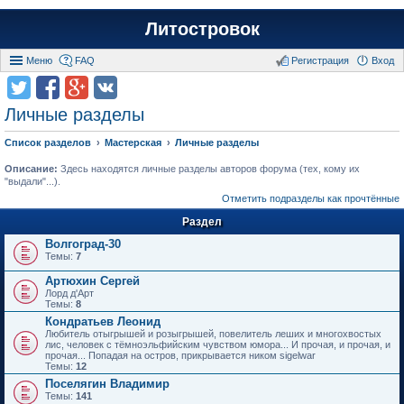
Литостровок
Меню
FAQ
Регистрация
Вход
Личные разделы
Список разделов
Мастерская
Личные разделы
Описание:
Здесь находятся личные разделы авторов форума (тех, кому их
"выдали"...).
Отметить подразделы как прочтённые
Раздел
Волгоград-30
Темы:
7
Артюхин Сергей
Лорд д'Арт
Темы:
8
Кондратьев Леонид
Любитель отыгрышей и розыгрышей, повелитель леших и многохвостых
лис, человек с тёмноэльфийским чувством юмора... И прочая, и прочая, и
прочая... Попадая на остров, прикрывается ником sigelwar
Темы:
12
Поселягин Владимир
Темы:
141