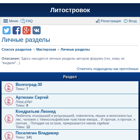
Литостровок
Меню
FAQ
Регистрация
Вход
Личные разделы
Список разделов
Мастерская
Личные разделы
Описание:
Здесь находятся личные разделы авторов форума (тех, кому их
"выдали"...).
Отметить подразделы как прочтённые
Раздел
Волгоград-30
Темы:
7
Артюхин Сергей
Лорд д'Арт
Темы:
8
Кондратьев Леонид
Любитель отыгрышей и розыгрышей, повелитель леших и многохвостых
лис, человек с тёмноэльфийским чувством юмора... И прочая, и прочая, и
прочая... Попадая на остров, прикрывается ником sigelwar
Темы:
12
Поселягин Владимир
Темы:
141