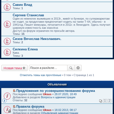
Савин Влад
Темы:
1
Сергеев Станислав
Один из немногих выживших в 2013г., живёт в бункере, по супермаркетам
не ходит, за продуктами предпочитает ездить на танке Т-64, обычно - в
1941год. Пишет мемуары, печатается в 2011г. в Лениздате. Здесь получил
широкую известность как stasvirus
Доступ на форум ограничен по просьбе автора.
Темы:
15
Сизов Вячеслав Николаевич.
Темы:
2
Силкина Елена
Кава.
Темы:
3
Новая тема
Отметить темы как прочтённые
• 0 тем • Страница 1 из 1
Объявления
Предложения по усовершенствованию форума
П
Последнее сообщение
Uksus
«
28.07.2020, 18:49
е
Добавлено в разделе
Вопросы к администрации
р
Ответы:
32
1
2
е
й
Правила форума
т
П
Последнее сообщение
Uksus
«
18.02.2013, 08:17
и
е
Добавлено в разделе
Объявления администрации