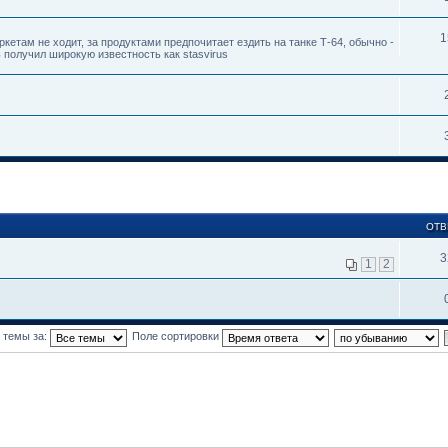
1
кетам не ходит, за продуктами предпочитает ездить на танке Т-64, обычно -
ь получил широкую известность как stasvirus
ОТВ
3
1
2
 темы за:
Поле сортировки