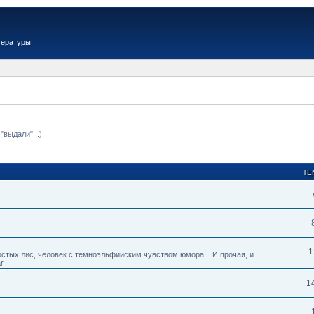
тературы
выдали"...).
ТЕ
1
тых лис, человек с тёмноэльфийским чувством юмора... И прочая, и
r
1