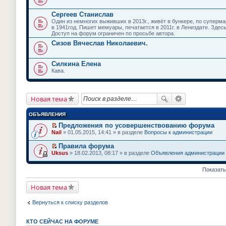
Сергеев Станислав
Один из немногих выживших в 2013г., живёт в бункере, по супермар
в 1941год. Пишет мемуары, печатается в 2011г. в Лениздате. Здес
Доступ на форум ограничен по просьбе автора.
Сизов Вячеслав Николаевич.
Силкина Елена
Кава.
Новая тема
ОБЪЯВЛЕНИЯ
Предложения по усовершенствованию форума
П
Nail
» 01.05.2015, 14:41 » в разделе
Вопросы к администрации
е
р
Правила форума
е
П
Uksus
» 18.02.2013, 08:17 » в разделе
Объявления администрации
й
е
т
р
и
е
Показать
к
й
п
т
е
Новая тема
и
р
к
в
п
Вернуться к списку разделов
о
е
м
р
у
в
н
КТО СЕЙЧАС НА ФОРУМЕ
о