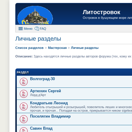
Литостровок
Островок в бушующем море ли
Меню
FAQ
Личные разделы
Список разделов
Мастерская
Личные разделы
Описание:
Здесь находятся личные разделы авторов форума (тех, кому их "
РАЗДЕЛ
Волгоград-30
Артюхин Сергей
Лорд д'Арт
Кондратьев Леонид
Любитель отыгрышей и розыгрышей, повелитель леших и многохвос
прочая, и прочая... Попадая на остров, прикрывается ником sigelwa
Поселягин Владимир
Савин Влад