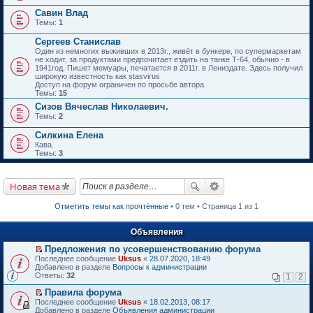
Савин Влад
Темы:
1
Сергеев Станислав
Один из немногих выживших в 2013г., живёт в бункере, по супермаркетам
не ходит, за продуктами предпочитает ездить на танке Т-64, обычно - в
1941год. Пишет мемуары, печатается в 2011г. в Лениздате. Здесь получил
широкую известность как stasvirus
Доступ на форум ограничен по просьбе автора.
Темы:
15
Сизов Вячеслав Николаевич.
Темы:
2
Силкина Елена
Кава.
Темы:
3
Новая тема
Отметить темы как прочтённые
• 0 тем • Страница 1 из 1
Объявления
Предложения по усовершенствованию форума
П
Последнее сообщение
Uksus
«
28.07.2020, 18:49
е
Добавлено в разделе
Вопросы к администрации
р
Ответы:
32
1
2
е
й
Правила форума
т
П
Последнее сообщение
Uksus
«
18.02.2013, 08:17
и
е
Добавлено в разделе
Объявления администрации