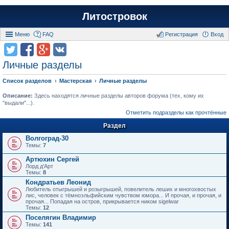
Литостровок
Меню
FAQ
Регистрация
Вход
Личные разделы
Список разделов
Мастерская
Личные разделы
Описание:
Здесь находятся личные разделы авторов форума (тех, кому их
"выдали"...).
Отметить подразделы как прочтённые
Раздел
Волгоград-30
Темы:
7
Артюхин Сергей
Лорд д'Арт
Темы:
8
Кондратьев Леонид
Любитель отыгрышей и розыгрышей, повелитель леших и многохвостых
лис, человек с тёмноэльфийским чувством юмора... И прочая, и прочая, и
прочая... Попадая на остров, прикрывается ником sigelwar
Темы:
12
Поселягин Владимир
Темы:
141