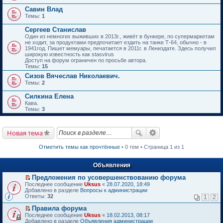
Савин Влад
Темы:
1
Сергеев Станислав
Один из немногих выживших в 2013г., живёт в бункере, по супермаркетам
не ходит, за продуктами предпочитает ездить на танке Т-64, обычно - в
1941год. Пишет мемуары, печатается в 2011г. в Лениздате. Здесь получил
широкую известность как stasvirus
Доступ на форум ограничен по просьбе автора.
Темы:
15
Сизов Вячеслав Николаевич.
Темы:
2
Силкина Елена
Кава.
Темы:
3
Новая тема
Отметить темы как прочтённые
• 0 тем • Страница 1 из 1
Объявления
Предложения по усовершенствованию форума
П
Последнее сообщение
Uksus
«
28.07.2020, 18:49
е
Добавлено в разделе
Вопросы к администрации
р
Ответы:
32
1
2
е
й
Правила форума
т
П
Последнее сообщение
Uksus
«
18.02.2013, 08:17
и
е
Добавлено в разделе
Объявления администрации