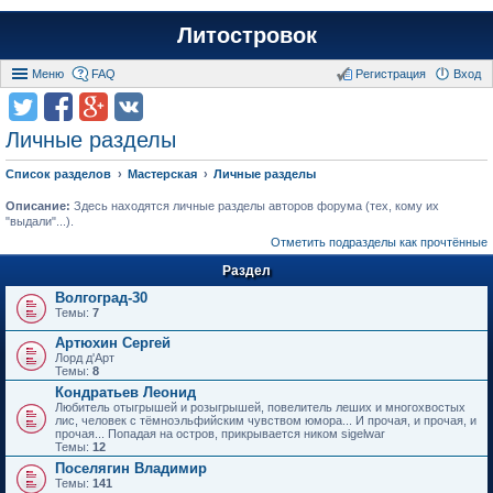
Литостровок
Меню
FAQ
Регистрация
Вход
Личные разделы
Список разделов
Мастерская
Личные разделы
Описание:
Здесь находятся личные разделы авторов форума (тех, кому их
"выдали"...).
Отметить подразделы как прочтённые
Раздел
Волгоград-30
Темы:
7
Артюхин Сергей
Лорд д'Арт
Темы:
8
Кондратьев Леонид
Любитель отыгрышей и розыгрышей, повелитель леших и многохвостых
лис, человек с тёмноэльфийским чувством юмора... И прочая, и прочая, и
прочая... Попадая на остров, прикрывается ником sigelwar
Темы:
12
Поселягин Владимир
Темы:
141