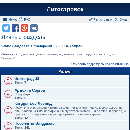
Литостровок
Меню
FAQ
Регистрация
Вход
Личные разделы
Список разделов
Мастерская
Личные разделы
Описание:
Здесь находятся личные разделы авторов форума (тех, кому их
"выдали"...).
Отметить подразделы как прочтённые
Раздел
Волгоград-30
Темы:
7
Артюхин Сергей
Лорд д'Арт
Темы:
8
Кондратьев Леонид
Любитель отыгрышей и розыгрышей, повелитель леших и многохвостых
лис, человек с тёмноэльфийским чувством юмора... И прочая, и прочая, и
прочая... Попадая на остров, прикрывается ником sigelwar
Темы:
12
Поселягин Владимир
Темы:
141