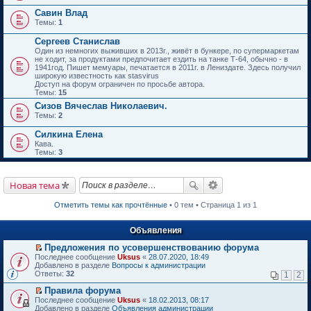
Савин Влад
Темы:
1
Сергеев Станислав
Один из немногих выживших в 2013г., живёт в бункере, по супермаркетам
не ходит, за продуктами предпочитает ездить на танке Т-64, обычно - в
1941год. Пишет мемуары, печатается в 2011г. в Лениздате. Здесь получил
широкую известность как stasvirus
Доступ на форум ограничен по просьбе автора.
Темы:
15
Сизов Вячеслав Николаевич.
Темы:
2
Силкина Елена
Кава.
Темы:
3
Новая тема
Отметить темы как прочтённые
• 0 тем • Страница 1 из 1
Объявления
Предложения по усовершенствованию форума
П
Последнее сообщение
Uksus
«
28.07.2020, 18:49
е
Добавлено в разделе
Вопросы к администрации
р
Ответы:
32
1
2
е
й
Правила форума
т
П
Последнее сообщение
Uksus
«
18.02.2013, 08:17
и
е
Добавлено в разделе
Объявления администрации