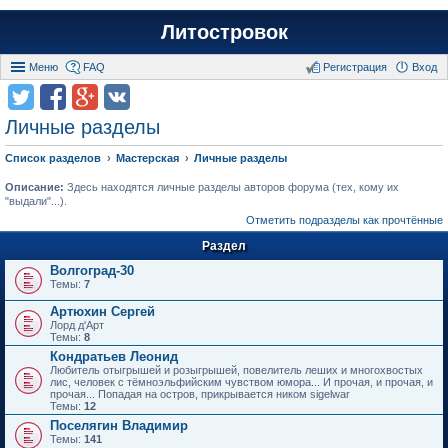
Литостровок
Меню
FAQ
Регистрация
Вход
Личные разделы
Список разделов
Мастерская
Личные разделы
Описание:
Здесь находятся личные разделы авторов форума (тех, кому их
"выдали"...).
Отметить подразделы как прочтённые
Раздел
Волгоград-30
Темы:
7
Артюхин Сергей
Лорд д'Арт
Темы:
8
Кондратьев Леонид
Любитель отыгрышей и розыгрышей, повелитель леших и многохвостых
лис, человек с тёмноэльфийским чувством юмора... И прочая, и прочая, и
прочая... Попадая на остров, прикрывается ником sigelwar
Темы:
12
Поселягин Владимир
Темы:
141