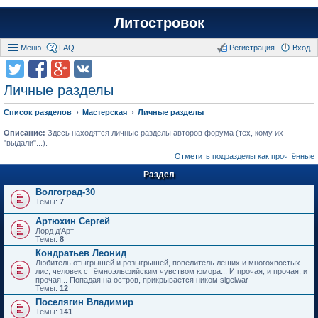
Литостровок
Меню
FAQ
Регистрация
Вход
Личные разделы
Список разделов
Мастерская
Личные разделы
Описание:
Здесь находятся личные разделы авторов форума (тех, кому их
"выдали"...).
Отметить подразделы как прочтённые
Раздел
Волгоград-30
Темы:
7
Артюхин Сергей
Лорд д'Арт
Темы:
8
Кондратьев Леонид
Любитель отыгрышей и розыгрышей, повелитель леших и многохвостых
лис, человек с тёмноэльфийским чувством юмора... И прочая, и прочая, и
прочая... Попадая на остров, прикрывается ником sigelwar
Темы:
12
Поселягин Владимир
Темы:
141