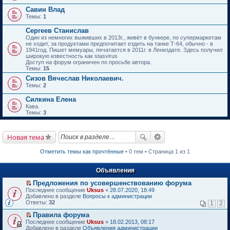
Савин Влад
Темы:
1
Сергеев Станислав
Один из немногих выживших в 2013г., живёт в бункере, по супермаркетам
не ходит, за продуктами предпочитает ездить на танке Т-64, обычно - в
1941год. Пишет мемуары, печатается в 2011г. в Лениздате. Здесь получил
широкую известность как stasvirus
Доступ на форум ограничен по просьбе автора.
Темы:
15
Сизов Вячеслав Николаевич.
Темы:
2
Силкина Елена
Кава.
Темы:
3
Новая тема
Отметить темы как прочтённые
• 0 тем • Страница 1 из 1
Объявления
Предложения по усовершенствованию форума
П
Последнее сообщение
Uksus
«
28.07.2020, 18:49
е
Добавлено в разделе
Вопросы к администрации
р
Ответы:
32
1
2
е
й
Правила форума
т
П
Последнее сообщение
Uksus
«
18.02.2013, 08:17
и
е
Добавлено в разделе
Объявления администрации