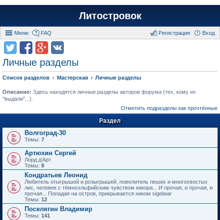
Литостровок
Меню
FAQ
Регистрация
Вход
Личные разделы
Список разделов
Мастерская
Личные разделы
Описание:
Здесь находятся личные разделы авторов форума (тех, кому их
"выдали"...).
Отметить подразделы как прочтённые
Раздел
Волгоград-30
Темы:
7
Артюхин Сергей
Лорд д'Арт
Темы:
8
Кондратьев Леонид
Любитель отыгрышей и розыгрышей, повелитель леших и многохвостых
лис, человек с тёмноэльфийским чувством юмора... И прочая, и прочая, и
прочая... Попадая на остров, прикрывается ником sigelwar
Темы:
12
Поселягин Владимир
Темы:
141