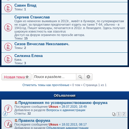
Савин Влад
Темы:
1
Сергеев Станислав
Один из немногих выживших в 2013г., живёт в бункере, по супермаркетам
не ходит, за продуктами предпочитает ездить на танке Т-64, обычно - в
1941год. Пишет мемуары, печатается в 2011г. в Лениздате. Здесь получил
широкую известность как stasvirus
Доступ на форум ограничен по просьбе автора.
Темы:
15
Сизов Вячеслав Николаевич.
Темы:
2
Силкина Елена
Кава.
Темы:
3
Новая тема
Отметить темы как прочтённые
• 0 тем • Страница 1 из 1
Объявления
Предложения по усовершенствованию форума
П
Последнее сообщение
Uksus
«
28.07.2020, 18:49
е
Добавлено в разделе
Вопросы к администрации
р
Ответы:
32
1
2
е
й
Правила форума
т
П
Последнее сообщение
Uksus
«
18.02.2013, 08:17
и
е
Добавлено в разделе
Объявления администрации