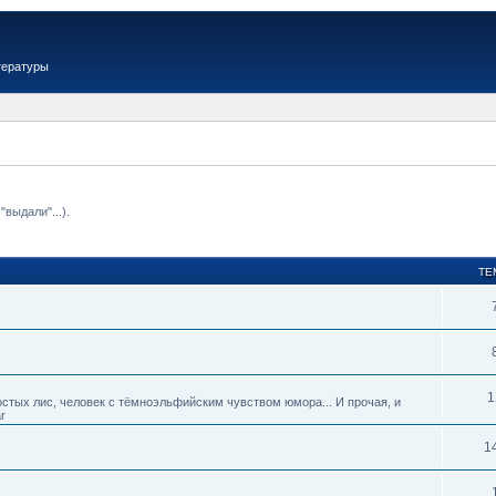
тературы
выдали"...).
ТЕ
1
тых лис, человек с тёмноэльфийским чувством юмора... И прочая, и
r
1