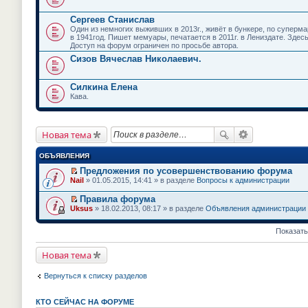
Сергеев Станислав
Один из немногих выживших в 2013г., живёт в бункере, по супермар
в 1941год. Пишет мемуары, печатается в 2011г. в Лениздате. Здес
Доступ на форум ограничен по просьбе автора.
Сизов Вячеслав Николаевич.
Силкина Елена
Кава.
Новая тема
ОБЪЯВЛЕНИЯ
Предложения по усовершенствованию форума
П
Nail
» 01.05.2015, 14:41 » в разделе
Вопросы к администрации
е
р
Правила форума
е
П
Uksus
» 18.02.2013, 08:17 » в разделе
Объявления администрации
й
е
т
р
и
е
Показать
к
й
п
т
е
Новая тема
и
р
к
в
п
Вернуться к списку разделов
о
е
м
р
у
в
н
КТО СЕЙЧАС НА ФОРУМЕ
о