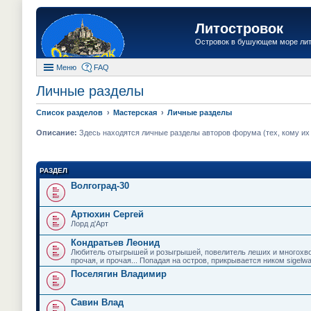
Литостровок
Островок в бушующем море ли
Меню
FAQ
Личные разделы
Список разделов
Мастерская
Личные разделы
Описание:
Здесь находятся личные разделы авторов форума (тех, кому их "
РАЗДЕЛ
Волгоград-30
Артюхин Сергей
Лорд д'Арт
Кондратьев Леонид
Любитель отыгрышей и розыгрышей, повелитель леших и многохвос
прочая, и прочая... Попадая на остров, прикрывается ником sigelwa
Поселягин Владимир
Савин Влад