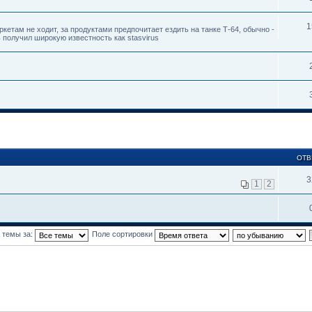
1
кетам не ходит, за продуктами предпочитает ездить на танке Т-64, обычно -
ь получил широкую известность как stasvirus
ОТВ
3
1
2
 темы за:
Поле сортировки