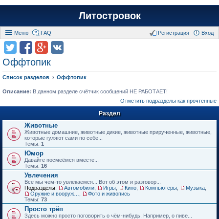
Литостровок
Меню
FAQ
Регистрация
Вход
Оффтопик
Список разделов
Оффтопик
Описание:
В данном разделе счётчик сообщений НЕ РАБОТАЕТ!
Отметить подразделы как прочтённые
Раздел
Животные
Животные домашние, животные дикие, животные прирученные, животные,
которые гуляют сами по себе...
Темы:
1
Юмор
Давайте посмеёмся вместе...
Темы:
16
Увлечения
Все мы чем-то увлекаемся... Вот об этом и разговор...
Подразделы:
Автомобили
,
Игры
,
Кино
,
Компьютеры
,
Музыка
,
Оружие и вооружения
,
Фото и живопись
Темы:
73
Просто трёп
Здесь можно просто поговорить о чём-нибудь. Например, о пиве...