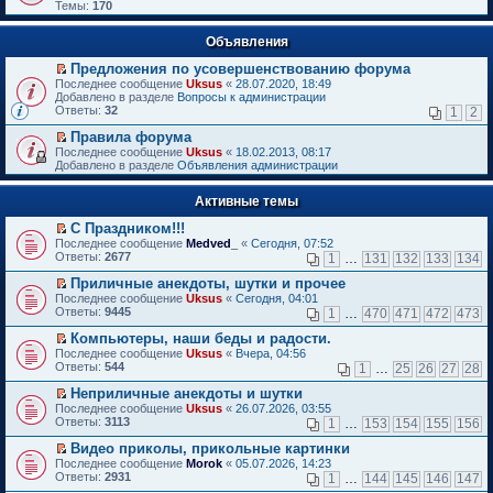
Темы:
170
Объявления
Предложения по усовершенствованию форума
П
Последнее сообщение
Uksus
«
28.07.2020, 18:49
е
Добавлено в разделе
Вопросы к администрации
р
Ответы:
32
1
2
е
й
Правила форума
т
П
Последнее сообщение
Uksus
«
18.02.2013, 08:17
и
е
Добавлено в разделе
Объявления администрации
к
р
п
е
е
Активные темы
й
р
т
в
С Праздником!!!
и
о
П
к
Последнее сообщение
Medved_
«
Сегодня, 07:52
м
е
п
Ответы:
2677
1
…
131
132
133
134
у
р
е
н
е
р
Приличные анекдоты, шутки и прочее
е
й
в
П
Последнее сообщение
Uksus
«
Сегодня, 04:01
п
т
о
е
Ответы:
9445
1
…
470
471
472
473
р
и
м
р
о
к
у
е
Компьютеры, наши беды и радости.
ч
п
н
й
П
Последнее сообщение
Uksus
«
Вчера, 04:56
и
е
е
т
е
Ответы:
544
1
…
25
26
27
28
т
р
п
и
р
а
в
р
к
е
Неприличные анекдоты и шутки
н
о
о
п
й
П
Последнее сообщение
Uksus
«
26.07.2026, 03:55
н
м
ч
е
т
е
Ответы:
3113
1
…
153
154
155
156
о
у
и
р
и
р
м
н
т
в
к
е
Видео приколы, прикольные картинки
у
е
а
о
п
й
П
Последнее сообщение
с
Morok
«
05.07.2026, 14:23
п
н
м
е
т
е
Ответы:
о
2931
р
1
…
144
145
146
147
н
у
р
и
р
о
о
о
н