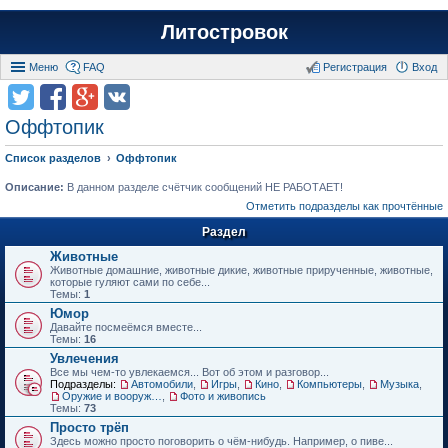
Литостровок
Меню
FAQ
Регистрация
Вход
Оффтопик
Список разделов
Оффтопик
Описание:
В данном разделе счётчик сообщений НЕ РАБОТАЕТ!
Отметить подразделы как прочтённые
Раздел
Животные
Животные домашние, животные дикие, животные прирученные, животные,
которые гуляют сами по себе...
Темы:
1
Юмор
Давайте посмеёмся вместе...
Темы:
16
Увлечения
Все мы чем-то увлекаемся... Вот об этом и разговор...
Подразделы:
Автомобили
,
Игры
,
Кино
,
Компьютеры
,
Музыка
,
Оружие и вооружения
,
Фото и живопись
Темы:
73
Просто трёп
Здесь можно просто поговорить о чём-нибудь. Например, о пиве...