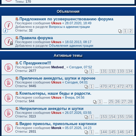
Темы:
170
Объявления
Предложения по усовершенствованию форума
П
Последнее сообщение
Uksus
«
28.07.2020, 18:49
е
Добавлено в разделе
Вопросы к администрации
р
Ответы:
32
1
2
е
й
Правила форума
т
П
Последнее сообщение
Uksus
«
18.02.2013, 08:17
и
е
Добавлено в разделе
Объявления администрации
к
р
п
е
е
Активные темы
й
р
т
в
С Праздником!!!
и
о
П
к
Последнее сообщение
Medved_
«
Сегодня, 07:52
м
е
п
Ответы:
2677
1
…
131
132
133
134
у
р
е
н
е
р
Приличные анекдоты, шутки и прочее
е
й
в
П
Последнее сообщение
Uksus
«
Сегодня, 04:01
п
т
о
е
Ответы:
9445
1
…
470
471
472
473
р
и
м
р
о
к
у
е
Компьютеры, наши беды и радости.
ч
п
н
й
П
Последнее сообщение
Uksus
«
Вчера, 04:56
и
е
е
т
е
Ответы:
544
1
…
25
26
27
28
т
р
п
и
р
а
в
р
к
е
Неприличные анекдоты и шутки
н
о
о
п
й
П
Последнее сообщение
Uksus
«
26.07.2026, 03:55
н
м
ч
е
т
е
Ответы:
3113
1
…
153
154
155
156
о
у
и
р
и
р
м
н
т
в
к
е
Видео приколы, прикольные картинки
у
е
а
о
п
й
П
Последнее сообщение
с
Morok
«
05.07.2026, 14:23
п
н
м
е
т
е
Ответы:
о
2931
р
1
…
144
145
146
147
н
у
р
и
р
о
о
о
н