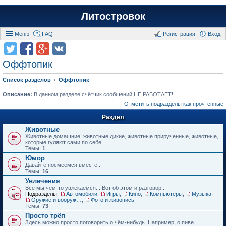
Литостровок
Меню
FAQ
Регистрация
Вход
Оффтопик
Список разделов
Оффтопик
Описание:
В данном разделе счётчик сообщений НЕ РАБОТАЕТ!
Отметить подразделы как прочтённые
Раздел
Животные
Животные домашние, животные дикие, животные прирученные, животные,
которые гуляют сами по себе...
Темы:
1
Юмор
Давайте посмеёмся вместе...
Темы:
16
Увлечения
Все мы чем-то увлекаемся... Вот об этом и разговор...
Подразделы:
Автомобили
,
Игры
,
Кино
,
Компьютеры
,
Музыка
,
Оружие и вооружения
,
Фото и живопись
Темы:
73
Просто трёп
Здесь можно просто поговорить о чём-нибудь. Например, о пиве...