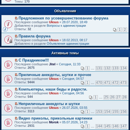
Темы:
170
Объявления
Предложения по усовершенствованию форума
П
Последнее сообщение
Uksus
«
28.07.2020, 18:49
е
Добавлено в разделе
Вопросы к администрации
р
Ответы:
32
1
2
е
й
Правила форума
т
П
Последнее сообщение
Uksus
«
18.02.2013, 08:17
и
е
Добавлено в разделе
Объявления администрации
к
р
п
е
е
Активные темы
й
р
т
в
С Праздником!!!
и
о
П
к
Последнее сообщение
Jitel
«
Сегодня, 11:33
м
е
п
Ответы:
2675
1
…
131
132
133
134
у
р
е
н
е
р
Приличные анекдоты, шутки и прочее
е
й
в
П
Последнее сообщение
Uksus
«
Сегодня, 04:57
п
т
о
е
Ответы:
9444
1
…
470
471
472
473
р
и
м
р
о
к
у
е
Компьютеры, наши беды и радости.
ч
п
н
й
П
Последнее сообщение
Uksus
«
Сегодня, 04:56
и
е
е
т
е
Ответы:
544
1
…
25
26
27
28
т
р
п
и
р
а
в
р
к
е
Неприличные анекдоты и шутки
н
о
о
п
й
П
Последнее сообщение
Uksus
«
26.07.2026, 03:55
н
м
ч
е
т
е
Ответы:
3113
1
…
153
154
155
156
о
у
и
р
и
р
м
н
т
в
к
е
Видео приколы, прикольные картинки
у
е
а
о
п
й
П
Последнее сообщение
с
Morok
«
05.07.2026, 14:23
п
н
м
е
т
е
Ответы:
о
2931
р
1
…
144
145
146
147
н
у
р
и
р
о
о
о
н