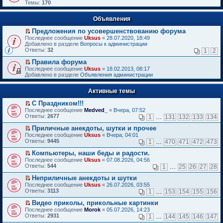
Темы:
170
Объявления
Предложения по усовершенствованию форума
П
Последнее сообщение
Uksus
«
28.07.2020, 18:49
е
Добавлено в разделе
Вопросы к администрации
р
Ответы:
32
1
2
е
й
Правила форума
т
П
Последнее сообщение
Uksus
«
18.02.2013, 08:17
и
е
Добавлено в разделе
Объявления администрации
к
р
п
е
е
Активные темы
й
р
т
в
С Праздником!!!
и
о
П
к
Последнее сообщение
Medved_
«
Вчера, 07:52
м
е
п
Ответы:
2677
1
…
131
132
133
134
у
р
е
н
е
р
Приличные анекдоты, шутки и прочее
е
й
в
П
Последнее сообщение
Uksus
«
Вчера, 04:01
п
т
о
е
Ответы:
9445
1
…
470
471
472
473
р
и
м
р
о
к
у
е
Компьютеры, наши беды и радости.
ч
п
н
й
П
Последнее сообщение
Uksus
«
07.08.2026, 04:56
и
е
е
т
е
Ответы:
544
1
…
25
26
27
28
т
р
п
и
р
а
в
р
к
е
Неприличные анекдоты и шутки
н
о
о
п
й
П
Последнее сообщение
Uksus
«
26.07.2026, 03:55
н
м
ч
е
т
е
Ответы:
3113
1
…
153
154
155
156
о
у
и
р
и
р
м
н
т
в
к
е
Видео приколы, прикольные картинки
у
е
а
о
п
й
П
Последнее сообщение
с
Morok
«
05.07.2026, 14:23
п
н
м
е
т
е
Ответы:
о
2931
р
1
…
144
145
146
147
н
у
р
и
р
о
о
о
н