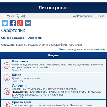
Литостровок
Меню
FAQ
Регистрация
Вход
Оффтопик
Список разделов
Оффтопик
Описание:
В данном разделе счётчик сообщений НЕ РАБОТАЕТ!
Отметить подразделы как прочтённые
Раздел
Животные
Животные домашние, животные дикие, животные прирученные, животные,
которые гуляют сами по себе...
Темы:
1
Юмор
Давайте посмеёмся вместе...
Темы:
16
Увлечения
Все мы чем-то увлекаемся... Вот об этом и разговор...
Подразделы:
Автомобили
,
Игры
,
Кино
,
Компьютеры
,
Музыка
,
Оружие и вооружения
,
Фото и живопись
Темы:
73
Просто трёп
Здесь можно просто поговорить о чём-нибудь. Например, о пиве...