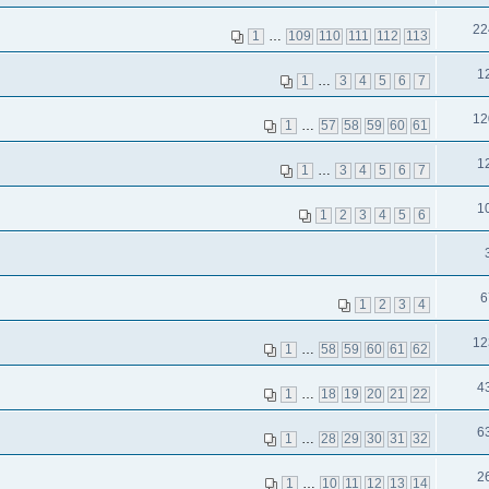
22
1
…
109
110
111
112
113
1
1
…
3
4
5
6
7
12
1
…
57
58
59
60
61
1
1
…
3
4
5
6
7
1
1
2
3
4
5
6
6
1
2
3
4
12
1
…
58
59
60
61
62
4
1
…
18
19
20
21
22
6
1
…
28
29
30
31
32
2
1
…
10
11
12
13
14