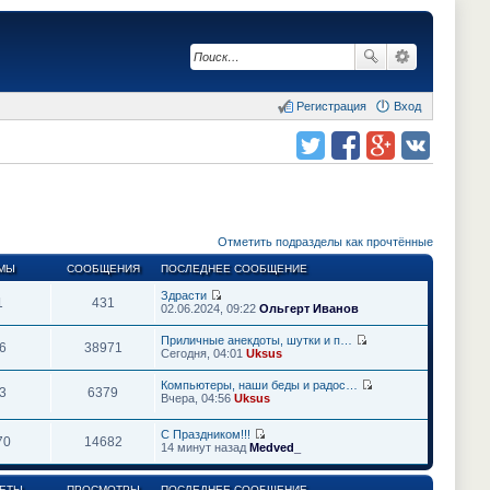
Регистрация
Вход
Поделиться в twitter.com
Поделиться в facebook.com
Поделиться в Google Plus
Поделиться в vk.com
Отметить подразделы как прочтённые
МЫ
СООБЩЕНИЯ
ПОСЛЕДНЕЕ СООБЩЕНИЕ
Здрасти
1
431
П
02.06.2024, 09:22
Ольгерт Иванов
е
р
Приличные анекдоты, шутки и п…
е
6
38971
П
Сегодня, 04:01
Uksus
й
е
т
р
Компьютеры, наши беды и радос…
и
е
3
6379
П
Вчера, 04:56
к
Uksus
й
е
п
т
р
о
и
С Праздником!!!
е
с
70
14682
к
П
14 минут назад
Medved_
й
л
п
е
т
е
о
р
и
д
с
е
к
ЕТЫ
ПРОСМОТРЫ
ПОСЛЕДНЕЕ СООБЩЕНИЕ
н