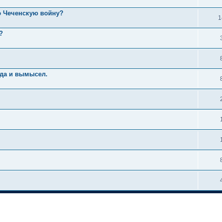
ю Чеченскую войну?
1
?
вда и вымысел.