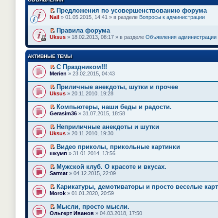
Предложения по усовершенствованию форума
П
Nail
» 01.05.2015, 14:41 » в разделе
Вопросы к администрации
е
р
Правила форума
е
П
Uksus
» 18.02.2013, 08:17 » в разделе
Объявления администрации
й
е
т
р
и
е
АКТИВНЫЕ ТЕМЫ
к
й
п
т
С Праздником!!!
е
и
П
Merien
» 23.02.2015, 04:43
р
к
е
в
п
р
о
Приличные анекдоты, шутки и прочее
е
е
м
П
Uksus
» 20.11.2010, 19:28
р
й
у
е
в
т
н
р
о
Компьютеры, наши беды и радости.
и
е
е
м
П
к
Gerasim36
» 31.07.2015, 18:58
п
й
у
е
п
р
т
н
р
е
Неприличные анекдоты и шутки
о
и
е
е
р
П
ч
к
Uksus
» 20.11.2010, 19:30
п
й
в
е
и
п
р
т
о
р
т
е
Видео приколы, прикольные картинки
о
и
м
е
а
р
П
ч
к
шкумп
» 31.01.2014, 13:56
у
й
н
в
е
и
п
н
т
н
о
р
т
е
е
Мужской клуб. О красоте и вкусах.
и
о
м
е
а
р
п
П
к
Sarmat
м
» 04.12.2015, 22:09
у
й
н
в
р
е
п
у
н
т
н
о
о
р
е
с
е
Карикатуры, демотиваторы и просто веселые карт
и
о
м
ч
е
р
о
п
П
к
Morok
м
» 01.01.2020, 20:59
у
и
й
в
о
р
е
п
у
н
т
т
о
б
о
р
е
с
е
Мысли, просто мысли.
а
и
м
щ
ч
е
р
о
п
П
н
к
Ольгерт Иванов
» 04.03.2018, 17:50
у
е
и
й
в
о
р
е
н