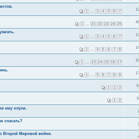
истов.
1
1
…
3
4
5
6
7
4
1
…
21
22
23
24
25
лагать.
1
1
…
3
4
5
6
7
1
1
…
4
5
6
7
8
3
1
…
13
14
15
16
17
ень.
1
1
…
5
6
7
8
9
5
1
2
3
3
1
2
е ему олухи.
не спасать?
о Второй Мировой войне.