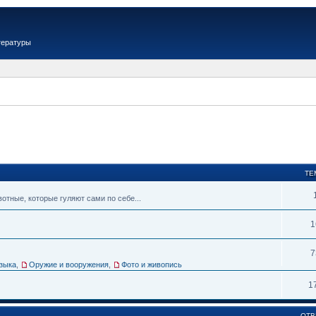
тературы
ТЕ
тные, которые гуляют сами по себе...
1
7
зыка
,
Оружие и вооружения
,
Фото и живопись
1
ОТВ