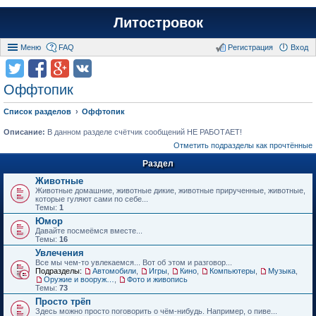
Литостровок
Меню
FAQ
Регистрация
Вход
Оффтопик
Список разделов
Оффтопик
Описание:
В данном разделе счётчик сообщений НЕ РАБОТАЕТ!
Отметить подразделы как прочтённые
Раздел
Животные
Животные домашние, животные дикие, животные прирученные, животные,
которые гуляют сами по себе...
Темы:
1
Юмор
Давайте посмеёмся вместе...
Темы:
16
Увлечения
Все мы чем-то увлекаемся... Вот об этом и разговор...
Подразделы:
Автомобили
,
Игры
,
Кино
,
Компьютеры
,
Музыка
,
Оружие и вооружения
,
Фото и живопись
Темы:
73
Просто трёп
Здесь можно просто поговорить о чём-нибудь. Например, о пиве...