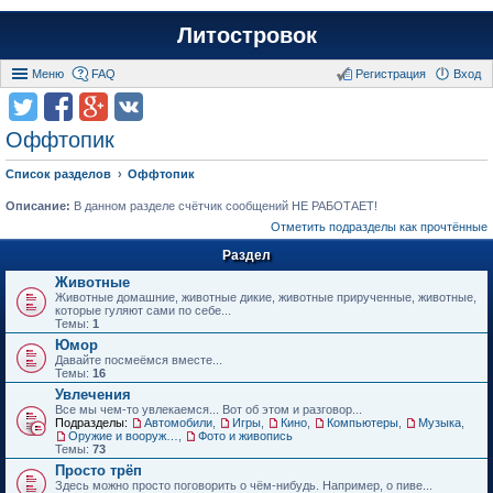
Литостровок
Меню
FAQ
Регистрация
Вход
Оффтопик
Список разделов
Оффтопик
Описание:
В данном разделе счётчик сообщений НЕ РАБОТАЕТ!
Отметить подразделы как прочтённые
Раздел
Животные
Животные домашние, животные дикие, животные прирученные, животные,
которые гуляют сами по себе...
Темы:
1
Юмор
Давайте посмеёмся вместе...
Темы:
16
Увлечения
Все мы чем-то увлекаемся... Вот об этом и разговор...
Подразделы:
Автомобили
,
Игры
,
Кино
,
Компьютеры
,
Музыка
,
Оружие и вооружения
,
Фото и живопись
Темы:
73
Просто трёп
Здесь можно просто поговорить о чём-нибудь. Например, о пиве...