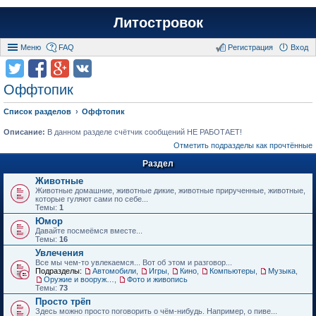
Литостровок
Меню
FAQ
Регистрация
Вход
Оффтопик
Список разделов
Оффтопик
Описание:
В данном разделе счётчик сообщений НЕ РАБОТАЕТ!
Отметить подразделы как прочтённые
Раздел
Животные
Животные домашние, животные дикие, животные прирученные, животные,
которые гуляют сами по себе...
Темы:
1
Юмор
Давайте посмеёмся вместе...
Темы:
16
Увлечения
Все мы чем-то увлекаемся... Вот об этом и разговор...
Подразделы:
Автомобили
,
Игры
,
Кино
,
Компьютеры
,
Музыка
,
Оружие и вооружения
,
Фото и живопись
Темы:
73
Просто трёп
Здесь можно просто поговорить о чём-нибудь. Например, о пиве...