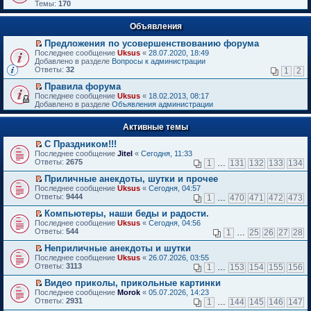
Темы:
170
Объявления
Предложения по усовершенствованию форума
П
Последнее сообщение
Uksus
«
28.07.2020, 18:49
е
Добавлено в разделе
Вопросы к администрации
р
Ответы:
32
1
2
е
й
Правила форума
т
П
Последнее сообщение
Uksus
«
18.02.2013, 08:17
и
е
Добавлено в разделе
Объявления администрации
к
р
п
е
е
Активные темы
й
р
т
в
С Праздником!!!
и
о
П
к
Последнее сообщение
Jitel
«
Сегодня, 11:33
м
е
п
Ответы:
2675
1
…
131
132
133
134
у
р
е
н
е
р
Приличные анекдоты, шутки и прочее
е
й
в
П
Последнее сообщение
Uksus
«
Сегодня, 04:57
п
т
о
е
Ответы:
9444
1
…
470
471
472
473
р
и
м
р
о
к
у
е
Компьютеры, наши беды и радости.
ч
п
н
й
П
Последнее сообщение
Uksus
«
Сегодня, 04:56
и
е
е
т
е
Ответы:
544
1
…
25
26
27
28
т
р
п
и
р
а
в
р
к
е
Неприличные анекдоты и шутки
н
о
о
п
й
П
Последнее сообщение
Uksus
«
26.07.2026, 03:55
н
м
ч
е
т
е
Ответы:
3113
1
…
153
154
155
156
о
у
и
р
и
р
м
н
т
в
к
е
Видео приколы, прикольные картинки
у
е
а
о
п
й
П
Последнее сообщение
с
Morok
«
05.07.2026, 14:23
п
н
м
е
т
е
Ответы:
о
2931
р
1
…
144
145
146
147
н
у
р
и
р
о
о
о
н