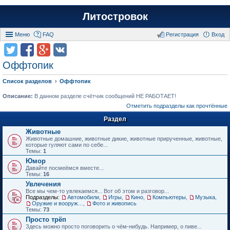
Литостровок
Меню
FAQ
Регистрация
Вход
Оффтопик
Список разделов
Оффтопик
Описание:
В данном разделе счётчик сообщений НЕ РАБОТАЕТ!
Отметить подразделы как прочтённые
Раздел
Животные
Животные домашние, животные дикие, животные прирученные, животные,
которые гуляют сами по себе...
Темы:
1
Юмор
Давайте посмеёмся вместе...
Темы:
16
Увлечения
Все мы чем-то увлекаемся... Вот об этом и разговор...
Подразделы:
Автомобили
,
Игры
,
Кино
,
Компьютеры
,
Музыка
,
Оружие и вооружения
,
Фото и живопись
Темы:
73
Просто трёп
Здесь можно просто поговорить о чём-нибудь. Например, о пиве...