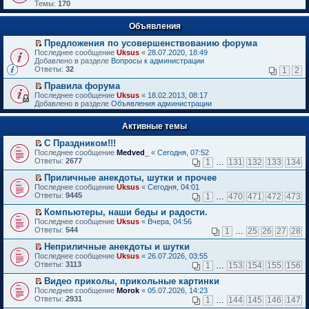
Темы:
170
Объявления
Предложения по усовершенствованию форума
П
Последнее сообщение
Uksus
«
28.07.2020, 18:49
е
Добавлено в разделе
Вопросы к администрации
р
Ответы:
32
1
2
е
й
Правила форума
т
П
Последнее сообщение
Uksus
«
18.02.2013, 08:17
и
е
Добавлено в разделе
Объявления администрации
к
р
п
е
е
Активные темы
й
р
т
в
С Праздником!!!
и
о
П
к
Последнее сообщение
Medved_
«
Сегодня, 07:52
м
е
п
Ответы:
2677
1
…
131
132
133
134
у
р
е
н
е
р
Приличные анекдоты, шутки и прочее
е
й
в
П
Последнее сообщение
Uksus
«
Сегодня, 04:01
п
т
о
е
Ответы:
9445
1
…
470
471
472
473
р
и
м
р
о
к
у
е
Компьютеры, наши беды и радости.
ч
п
н
й
П
Последнее сообщение
Uksus
«
Вчера, 04:56
и
е
е
т
е
Ответы:
544
1
…
25
26
27
28
т
р
п
и
р
а
в
р
к
е
Неприличные анекдоты и шутки
н
о
о
п
й
П
Последнее сообщение
Uksus
«
26.07.2026, 03:55
н
м
ч
е
т
е
Ответы:
3113
1
…
153
154
155
156
о
у
и
р
и
р
м
н
т
в
к
е
Видео приколы, прикольные картинки
у
е
а
о
п
й
П
Последнее сообщение
с
Morok
«
05.07.2026, 14:23
п
н
м
е
т
е
Ответы:
о
2931
р
1
…
144
145
146
147
н
у
р
и
р
о
о
о
н