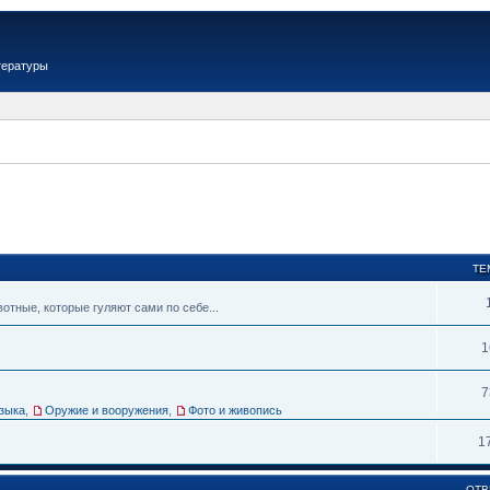
тературы
ТЕ
тные, которые гуляют сами по себе...
1
7
зыка
,
Оружие и вооружения
,
Фото и живопись
1
ОТВ