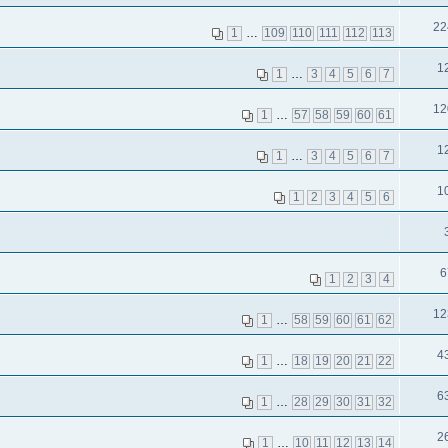
22
1
…
109
110
111
112
113
1
1
…
3
4
5
6
7
12
1
…
57
58
59
60
61
1
1
…
3
4
5
6
7
1
1
2
3
4
5
6
6
1
2
3
4
12
1
…
58
59
60
61
62
4
1
…
18
19
20
21
22
6
1
…
28
29
30
31
32
2
1
…
10
11
12
13
14