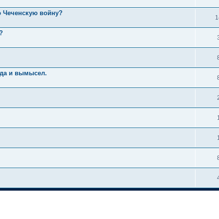
ю Чеченскую войну?
1
?
вда и вымысел.