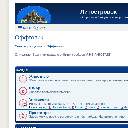
Литостровок
Островок в бушующем море ли
Меню
FAQ
Оффтопик
Список разделов
Оффтопик
Описание:
В данном разделе счётчик сообщений НЕ РАБОТАЕТ!
РАЗДЕЛ
Животные
Животные домашние, животные дикие, животные прирученные, живо
Юмор
Давайте посмеёмся вместе...
Увлечения
Все мы чем-то увлекаемся... Вот об этом и разговор...
Подразделы:
Автомобили
,
Игры
,
Кино
,
Компьютеры
,
Му
Просто трёп
Здесь можно просто поговорить о чём-нибудь. Например, о пиве...
ОБЪЯВЛЕНИЯ