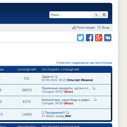
Регистрация
Вход
Поделиться в twitter.com
Поделиться в facebook.com
Поделиться в Google Plus
Поделиться в vk.com
Отметить подразделы как прочтённые
МЫ
СООБЩЕНИЯ
ПОСЛЕДНЕЕ СООБЩЕНИЕ
Здрасти
1
431
П
02.06.2024, 09:22
Ольгерт Иванов
е
р
Приличные анекдоты, шутки и п…
е
6
38970
П
Сегодня, 04:57
Uksus
й
е
т
р
Компьютеры, наши беды и радос…
и
е
3
6379
П
Сегодня, 04:56
к
Uksus
й
е
п
т
р
о
и
С Праздником!!!
е
с
70
14680
к
П
27 минут назад
Jitel
й
л
п
е
т
е
о
р
и
д
с
е
к
ЕТЫ
ПРОСМОТРЫ
ПОСЛЕДНЕЕ СООБЩЕНИЕ
н