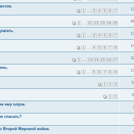
истов.
1
1
…
3
4
5
6
7
4
1
…
21
22
23
24
25
лагать.
1
1
…
3
4
5
6
7
1
1
…
4
5
6
7
8
3
1
…
13
14
15
16
17
ень.
1
1
…
5
6
7
8
9
5
1
2
3
3
1
2
е ему олухи.
не спасать?
о Второй Мировой войне.