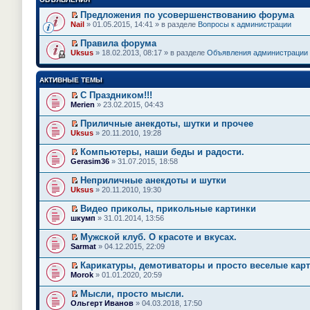
Предложения по усовершенствованию форума
П
Nail
» 01.05.2015, 14:41 » в разделе
Вопросы к администрации
е
р
Правила форума
е
П
Uksus
» 18.02.2013, 08:17 » в разделе
Объявления администрации
й
е
т
р
и
е
АКТИВНЫЕ ТЕМЫ
к
й
п
т
С Праздником!!!
е
и
П
Merien
» 23.02.2015, 04:43
р
к
е
в
п
р
о
Приличные анекдоты, шутки и прочее
е
е
м
П
Uksus
» 20.11.2010, 19:28
р
й
у
е
в
т
н
р
о
Компьютеры, наши беды и радости.
и
е
е
м
П
к
Gerasim36
» 31.07.2015, 18:58
п
й
у
е
п
р
т
н
р
е
Неприличные анекдоты и шутки
о
и
е
е
р
П
ч
к
Uksus
» 20.11.2010, 19:30
п
й
в
е
и
п
р
т
о
р
т
е
Видео приколы, прикольные картинки
о
и
м
е
а
р
П
ч
к
шкумп
» 31.01.2014, 13:56
у
й
н
в
е
и
п
н
т
н
о
р
т
е
е
Мужской клуб. О красоте и вкусах.
и
о
м
е
а
р
п
П
к
Sarmat
м
» 04.12.2015, 22:09
у
й
н
в
р
е
п
у
н
т
н
о
о
р
е
с
е
Карикатуры, демотиваторы и просто веселые карт
и
о
м
ч
е
р
о
п
П
к
Morok
м
» 01.01.2020, 20:59
у
и
й
в
о
р
е
п
у
н
т
т
о
б
о
р
е
с
е
Мысли, просто мысли.
а
и
м
щ
ч
е
р
о
п
П
н
к
Ольгерт Иванов
» 04.03.2018, 17:50
у
е
и
й
в
о
р
е
н