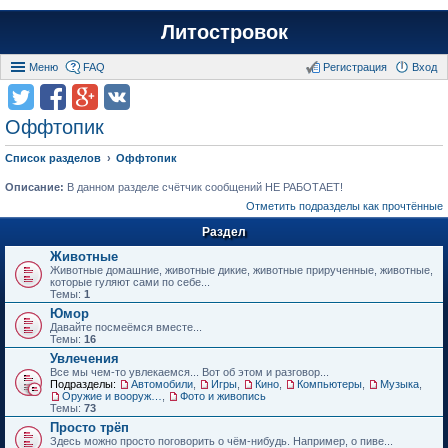
Литостровок
Меню
FAQ
Регистрация
Вход
Оффтопик
Список разделов
Оффтопик
Описание:
В данном разделе счётчик сообщений НЕ РАБОТАЕТ!
Отметить подразделы как прочтённые
Раздел
Животные
Животные домашние, животные дикие, животные прирученные, животные,
которые гуляют сами по себе...
Темы:
1
Юмор
Давайте посмеёмся вместе...
Темы:
16
Увлечения
Все мы чем-то увлекаемся... Вот об этом и разговор...
Подразделы:
Автомобили
,
Игры
,
Кино
,
Компьютеры
,
Музыка
,
Оружие и вооружения
,
Фото и живопись
Темы:
73
Просто трёп
Здесь можно просто поговорить о чём-нибудь. Например, о пиве...