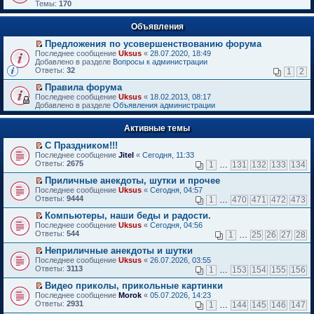
Темы:
170
Объявления
Предложения по усовершенствованию форума
П
Последнее сообщение
Uksus
«
28.07.2020, 18:49
е
Добавлено в разделе
Вопросы к администрации
р
Ответы:
32
1
2
е
й
Правила форума
т
П
Последнее сообщение
Uksus
«
18.02.2013, 08:17
и
е
Добавлено в разделе
Объявления администрации
к
р
п
е
е
Активные темы
й
р
т
в
С Праздником!!!
и
о
П
к
Последнее сообщение
Jitel
«
Сегодня, 11:33
м
е
п
Ответы:
2675
1
…
131
132
133
134
у
р
е
н
е
р
Приличные анекдоты, шутки и прочее
е
й
в
П
Последнее сообщение
Uksus
«
Сегодня, 04:57
п
т
о
е
Ответы:
9444
1
…
470
471
472
473
р
и
м
р
о
к
у
е
Компьютеры, наши беды и радости.
ч
п
н
й
П
Последнее сообщение
Uksus
«
Сегодня, 04:56
и
е
е
т
е
Ответы:
544
1
…
25
26
27
28
т
р
п
и
р
а
в
р
к
е
Неприличные анекдоты и шутки
н
о
о
п
й
П
Последнее сообщение
Uksus
«
26.07.2026, 03:55
н
м
ч
е
т
е
Ответы:
3113
1
…
153
154
155
156
о
у
и
р
и
р
м
н
т
в
к
е
Видео приколы, прикольные картинки
у
е
а
о
п
й
П
Последнее сообщение
с
Morok
«
05.07.2026, 14:23
п
н
м
е
т
е
Ответы:
о
2931
р
1
…
144
145
146
147
н
у
р
и
р
о
о
о
н