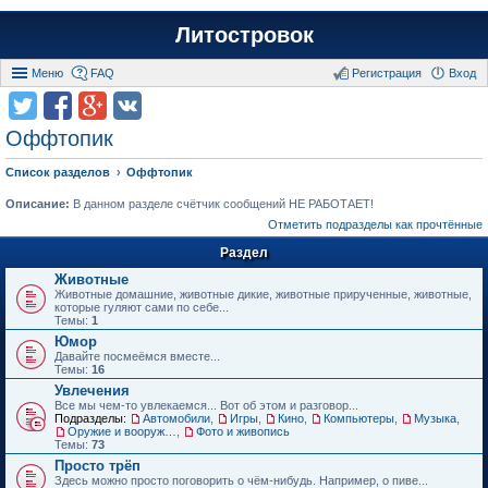
Литостровок
Меню
FAQ
Регистрация
Вход
Оффтопик
Список разделов
Оффтопик
Описание:
В данном разделе счётчик сообщений НЕ РАБОТАЕТ!
Отметить подразделы как прочтённые
Раздел
Животные
Животные домашние, животные дикие, животные прирученные, животные,
которые гуляют сами по себе...
Темы:
1
Юмор
Давайте посмеёмся вместе...
Темы:
16
Увлечения
Все мы чем-то увлекаемся... Вот об этом и разговор...
Подразделы:
Автомобили
,
Игры
,
Кино
,
Компьютеры
,
Музыка
,
Оружие и вооружения
,
Фото и живопись
Темы:
73
Просто трёп
Здесь можно просто поговорить о чём-нибудь. Например, о пиве...